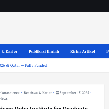
 & Karier
Publikasi Ilmiah
Kirim Artikel
P
026 di Qatar — Fully Funded
hkotascience
Beasiswa & Karier
September 15, 2025
views
iswa Doha Institute for Graduate