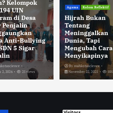
h? Kelompok
Agama
Kolom Reflektif
194 UIN
ram di Desa
Hijrah Bukan
 Penjalin
Tentang
ggaungkan
Meninggalkan
a Anti-Bullying
Dunia, Tapi
 SDN 5 Sigar
Mengubah Cara
alin
Menyikapinya
kotascience
By
mahkotascience
 2, 2026
25 views
November 22, 2025
105