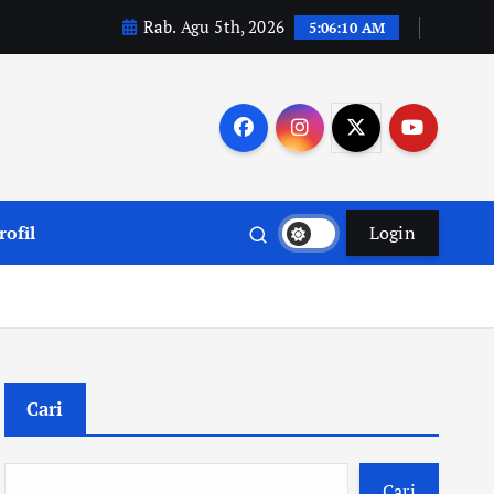
Rab. Agu 5th, 2026
5:06:11 AM
rofil
Login
Cari
Cari