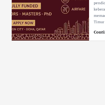
pendi
keber
memad
Timur 
Conti