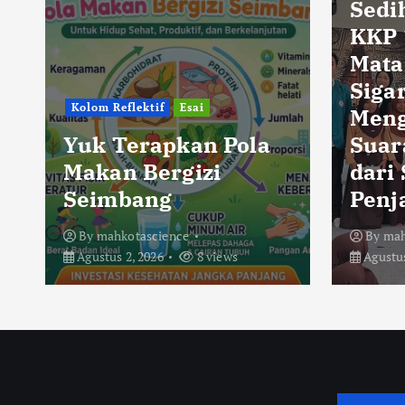
Sedi
KKP 
Mata
Sigar
Kolom Reflektif
Esai
Men
Yuk Terapkan Pola
Suar
Makan Bergizi
dari
Seimbang
Penj
By
mahkotascience
By
mah
Agustus 2, 2026
8 views
Agustus