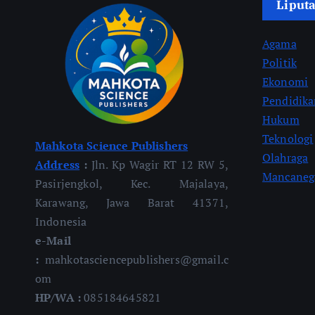
Liput
Agama
Politik
Ekonomi
Pendidik
Hukum
Teknologi
Mahkota Science Publishers
Olahraga
Address
:
Jln. Kp Wagir RT 12 RW 5,
Mancaneg
Pasirjengkol, Kec. Majalaya,
Karawang, Jawa Barat 41371,
Indonesia
e-Mail
:
mahkotasciencepublishers@gmail.c
om
HP/WA :
085184645821