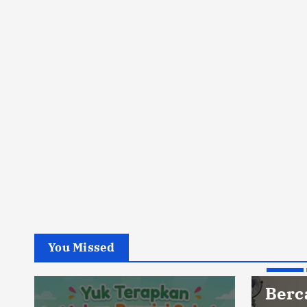
You Missed
Berita
Berc