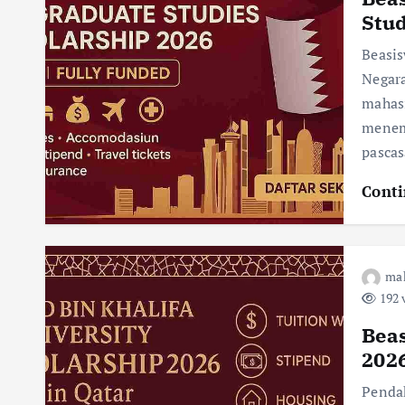
Stud
Beasi
Negar
mahas
menem
pasca
Conti
ma
192 
Beas
2026
Pend