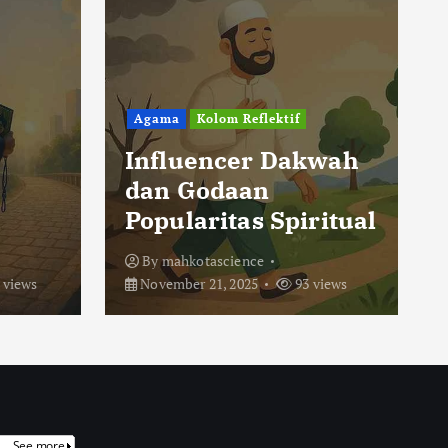
Agama
Kolom Reflektif
Influencer Dakwah
dan Godaan
Popularitas Spiritual
By
mahkotascience
 views
November 21, 2025
93 views