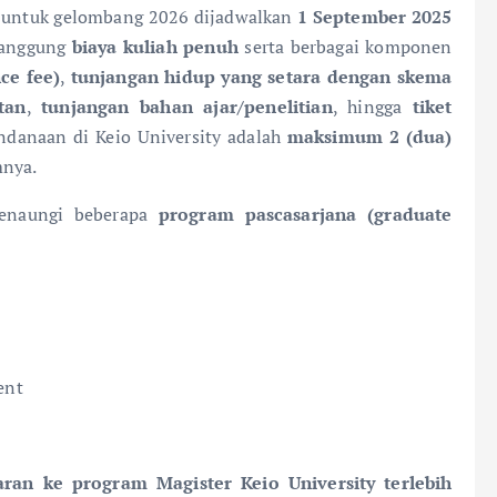
untuk gelombang 2026 dijadwalkan
1 September 2025
nanggung
biaya kuliah penuh
serta berbagai komponen
ce fee)
,
tunjangan hidup yang setara dengan skema
tan
,
tunjangan bahan ajar/penelitian
, hingga
tiket
endanaan di Keio University adalah
maksimum 2 (dua)
mnya.
menaungi beberapa
program pascasarjana (graduate
ent
ran ke program Magister Keio University terlebih