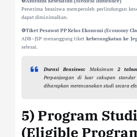
❺
Asuransi Kesehatan (Medical Insurance)
Penerima beasiswa memperoleh perlindungan keseh
dapat diminimalkan.
❻
Tiket Pesawat PP Kelas Ekonomi (Economy Clas
ADB–JSP menanggung tiket
keberangkatan ke Je
selesai.
Durasi Beasiswa:
Maksimum
2 tahu
Perpanjangan di luar cakupan standar
diharapkan merencanakan studi secara efekt
5) Program Stud
(Eligible Progra