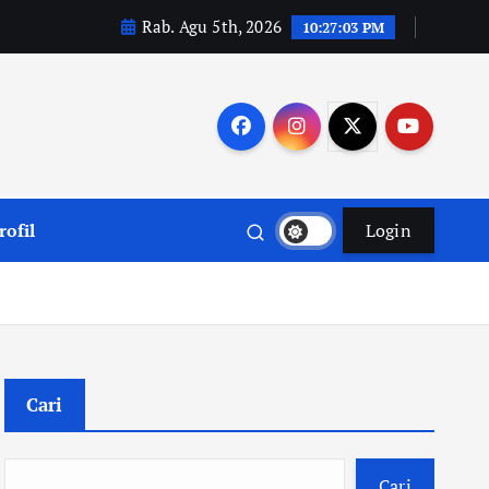
Rab. Agu 5th, 2026
10:27:04 PM
rofil
Login
Cari
Cari