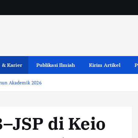
 & Karier
Publikasi Ilmiah
Kirim Artikel
P
ahun Akademik 2026
–JSP di Keio