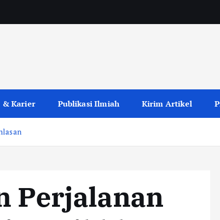
 & Karier
Publikasi Ilmiah
Kirim Artikel
P
hlasan
n Perjalanan