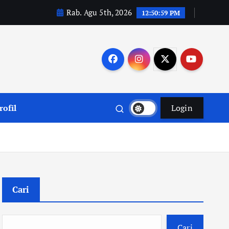
Rab. Agu 5th, 2026
12:51:00 PM
rofil
Login
Cari
Cari