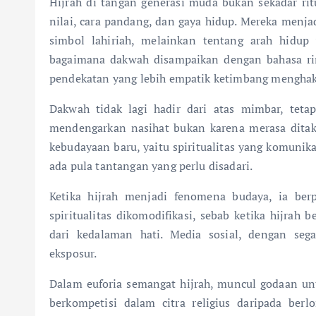
Hijrah di tangan generasi muda bukan sekadar rit
nilai, cara pandang, dan gaya hidup. Mereka menja
simbol lahiriah, melainkan tentang arah hidup 
bagaimana dakwah disampaikan dengan bahasa ring
pendekatan yang lebih empatik ketimbang menghak
Dakwah tidak lagi hadir dari atas mimbar, teta
mendengarkan nasihat bukan karena merasa ditaku
kebudayaan baru, yaitu spiritualitas yang komunikat
ada pula tantangan yang perlu disadari.
Ketika hijrah menjadi fenomena budaya, ia berp
spiritualitas dikomodifikasi, sebab ketika hijrah 
dari kedalaman hati. Media sosial, dengan seg
eksposur.
Dalam euforia semangat hijrah, muncul godaan unt
berkompetisi dalam citra religius daripada ber