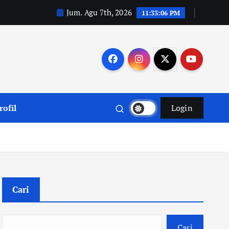
Jum. Agu 7th, 2026
11:33:07 PM
rofil
Login
Cari
Cari