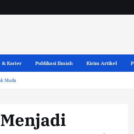
 & Karier
Publikasi Ilmiah
Kirim Artikel
P
nak Muda
 Menjadi