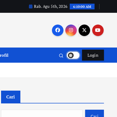
Rab. Agu 5th, 2026
6:10:01 AM
rofil
Login
Cari
Cari