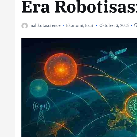
Era Robotisas
mahkotascience
Ekonomi
,
Esai
Oktober 3, 2025