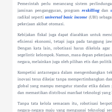
Pemerintah perlu merancang sistem perlindunga
jaminan pengangguran, program
reskilling
dan
radikal seperti
universal basic income
(UBI) sebaga
pekerjaan akibat otomasi.
Kebijakan fiskal juga dapat diarahkan untuk men
efisiensi ekonomi, tetapi juga pada tanggung ja
Dengan kata lain, robotisasi harus dikelola aga
segelintir kelompok. Namun, masa depan pekerjaan d
negara, melainkan juga oleh pilihan etis dan politik
Kompetisi antarnegara dalam mengembangkan tekn
inovasi terus dikejar tanpa mempertimbangkan dampa
global yang mampu mengatur standar etika dalam p
dan memastikan distribusi manfaat teknologi yang l
Tanpa tata kelola semacam itu, robotisasi berp
negara-negara maju yang menguasai teknologi s