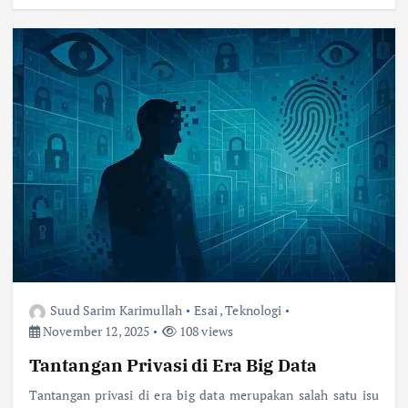
Suud Sarim Karimullah
Esai
,
Teknologi
November 12, 2025
108 views
Tantangan Privasi di Era Big Data
Tantangan privasi di era big data merupakan salah satu isu