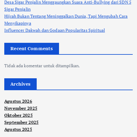
s
Desa Sigar Penjalin Menggaungkan Suara Anti-Bullying dari SDN 5
Sigar Penjalin
i
Hijrah Bukan Tentang Meninggalkan Dunia, Tapi Mengubah Cara
Menyikapinya
p
Influencer Dakwah dan Godaan Popularitas Spiritual
o
Recent Comments
s
Tidak ada komentar untuk ditampilkan.
Archives
Agustus 2026
November 2025
Oktober 2025
September 2025
Agustus 2025