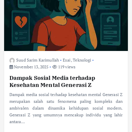
Suud Sarim Karimullah
Esai
,
Teknologi
November 13, 2025
119 views
Dampak Sosial Media terhadap
Kesehatan Mental Generasi Z
Dampak media sosial terhadap kesehatan mental Generasi Z
merupakan salah satu fenomena paling kompleks dan
ambivalen dalam dinamika kehidupan sosial modern.
Generasi Z yang umumnya mencakup individu yang lahir
antara…