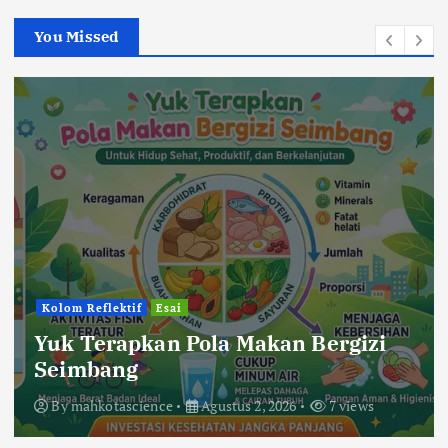
You Missed
Berita
Pendidikan
Bercanda Kok Bikin Sedih?
Kelompok KKP 194 UIN Mataram di
Desa Sigar Penjalin Menggaungkan
Suara Anti-Bullying dari SDN 5
Sigar Penjalin
By
mahkotascience
Agustus 2, 2026
24 views