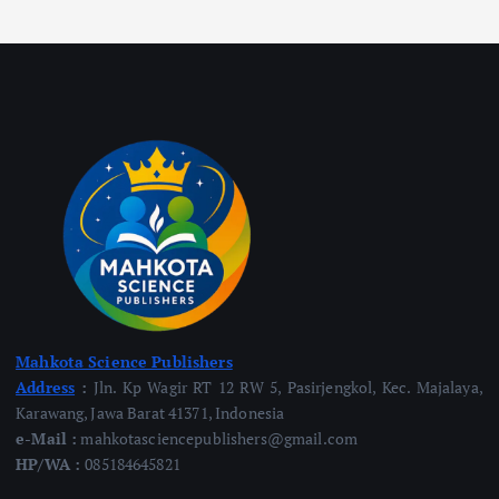
Mahkota Science Publishers
Address
:
Jln. Kp Wagir RT 12 RW 5, Pasirjengkol, Kec. Majalaya,
Karawang, Jawa Barat 41371, Indonesia
e-Mail :
mahkotasciencepublishers@gmail.com
HP/WA :
085184645821