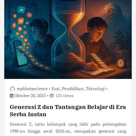
mahkotascience
Esai
,
Pendidikan
,
Teknologi
Oktober 20, 2025
121 views
Generasi Z dan Tantangan Belajar di Era
Serba Instan
Generasi Z, yaitu kelompok yang lahir pada pertengahan
1990-an hingga awal 2010-an, merupakan generasi yang