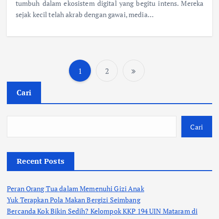
tumbuh dalam ekosistem digital yang begitu intens. Mereka
sejak kecil telah akrab dengan gawai, media…
1
2
P
Cari
a
g
Cari
i
Recent Posts
n
Peran Orang Tua dalam Memenuhi Gizi Anak
a
Yuk Terapkan Pola Makan Bergizi Seimbang
Bercanda Kok Bikin Sedih? Kelompok KKP 194 UIN Mataram di