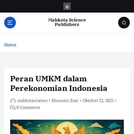
S
k
i
Mahkota Science
p
Publishers
t
o
c
Home
o
n
t
e
Peran UMKM dalam
n
t
Perekonomian Indonesia
mahkotascience
Ekonomi
,
Esai
Oktober 22, 2025
0 Comments