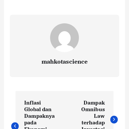
mahkotascience
N
Inflasi
Dampak
a
Global dan
Omnibus
Dampaknya
Law
v
pada
terhadap