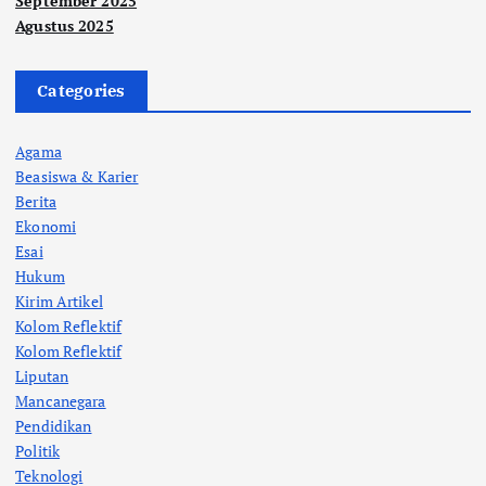
September 2025
Agustus 2025
Categories
Agama
Beasiswa & Karier
Berita
Ekonomi
Esai
Hukum
Kirim Artikel
Kolom Reflektif
Kolom Reflektif
Liputan
Mancanegara
Pendidikan
Politik
Teknologi