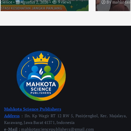
By
mahkotascience
Agustus 2, 2026
28 views
Mahkota Science Publishers
Address
:
Jln. Kp Wagir RT 12 RW 5, Pasirjengkol, Kec. Majalaya,
Karawang, Jawa Barat 41371, Indonesia
e-Mail :
mahkotasciencepublishers@gmail.com