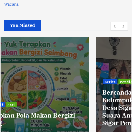
Wacana
You Missed
Berita
Pendidikan
Bercanda Kok Bikin Sedih?
Kelompok KKP 194 UIN Mataram di
Desa Sigar Penjalin Menggaungkan
Suara Anti-Bullying dari SDN 5
Sigar Penjalin