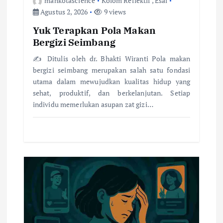
mahkotascience
Kolom Reflektif
,
Esai
Agustus 2, 2026
9 views
Yuk Terapkan Pola Makan
Bergizi Seimbang
✍️ Ditulis oleh dr. Bhakti Wiranti Pola makan
bergizi seimbang merupakan salah satu fondasi
utama dalam mewujudkan kualitas hidup yang
sehat, produktif, dan berkelanjutan. Setiap
individu memerlukan asupan zat gizi…