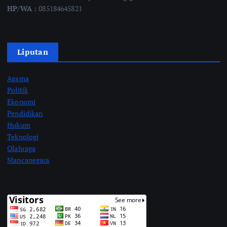
HP/WA :
085184645821
Liputan
Agama
Politik
Ekonomi
Pendidikan
Hukum
Teknologi
Olahraga
Mancanegara