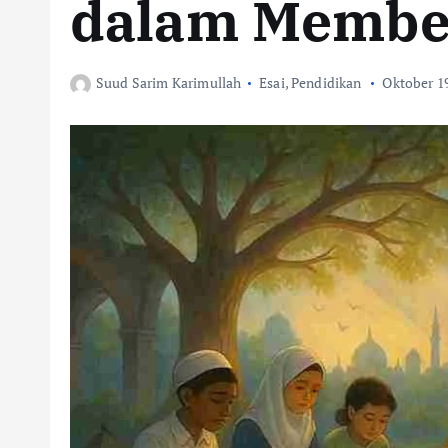
dalam Memben
Suud Sarim Karimullah
Esai
,
Pendidikan
Oktober 19