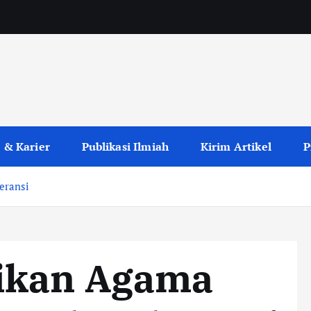
 & Karier
Publikasi Ilmiah
Kirim Artikel
P
eransi
ikan Agama