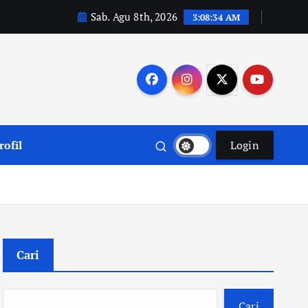
Sab. Agu 8th, 2026
3:08:35 AM
rofil
Login
Cari
Cari