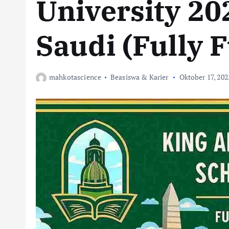
University 20
Saudi (Fully 
mahkotascience
Beasiswa & Karier
Oktober 17, 202