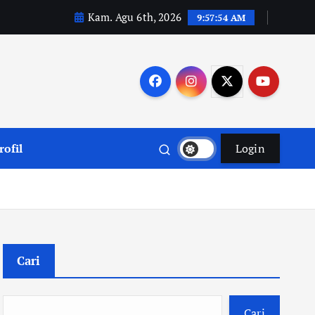
Kam. Agu 6th, 2026
9:57:56 AM
rofil
Login
Cari
Cari