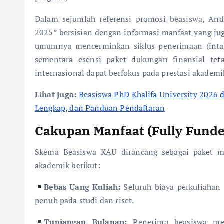
Dalam sejumlah referensi promosi beasiswa, A
2025” bersisian dengan informasi manfaat yang j
umumnya mencerminkan siklus penerimaan (intak
sementara esensi paket dukungan finansial te
internasional dapat berfokus pada prestasi akademik
Lihat juga:
Beasiswa PhD Khalifa University 2026 
Lengkap, dan Panduan Pendaftaran
Cakupan Manfaat (Fully Fund
Skema Beasiswa KAU dirancang sebagai paket 
akademik berikut:
Bebas Uang Kuliah:
Seluruh biaya perkuliahan
penuh pada studi dan riset.
Tunjangan Bulanan:
Penerima beasiswa mem