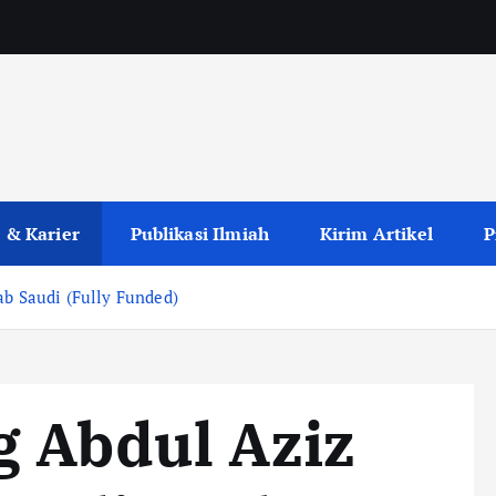
 & Karier
Publikasi Ilmiah
Kirim Artikel
P
ab Saudi (Fully Funded)
 Abdul Aziz