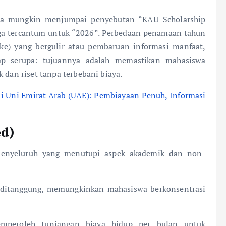
nda mungkin menjumpai penyebutan “KAU Scholarship
uga tercantum untuk “2026”. Perbedaan penamaan tahun
e) yang bergulir atau pembaruan informasi manfaat,
tap serupa: tujuannya adalah memastikan mahasiswa
 dan riset tanpa terbebani biaya.
di Uni Emirat Arab (UAE): Pembiayaan Penuh, Informasi
ed)
menyeluruh yang menutupi aspek akademik dan non-
 ditanggung, memungkinkan mahasiswa berkonsentrasi
peroleh tunjangan biaya hidup per bulan untuk