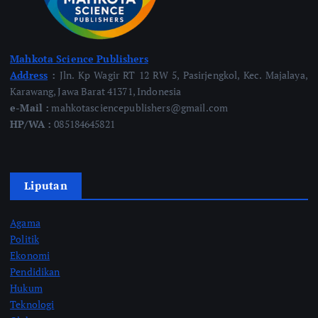
Mahkota Science Publishers
Address
:
Jln. Kp Wagir RT 12 RW 5, Pasirjengkol, Kec. Majalaya,
Karawang, Jawa Barat 41371, Indonesia
e-Mail :
mahkotasciencepublishers@gmail.com
HP/WA :
085184645821
Liputan
Agama
Politik
Ekonomi
Pendidikan
Hukum
Teknologi