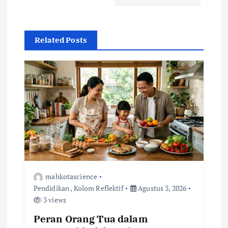
a
s
Related Posts
i
p
o
s
mahkotascience
Pendidikan
,
Kolom Reflektif
Agustus 3, 2026
3 views
Peran Orang Tua dalam