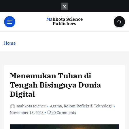
S
k
i
Mahkota Science
p
Publishers
t
o
c
Home
o
n
t
e
Menemukan Tuhan di
n
t
Tengah Bisingnya Dunia
Digital
mahkotascience
Agama
,
Kolom Reflektif
,
Teknologi
November 15, 2025
0 Comments