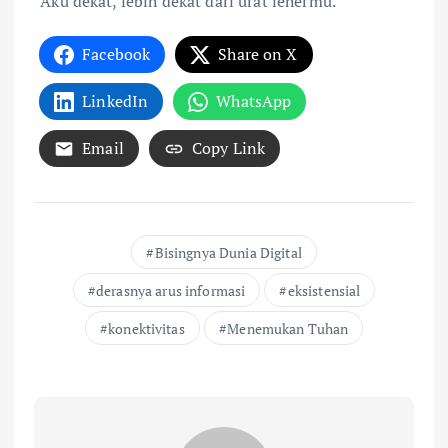
“Aku dekat, lebih dekat dari urat lehermu.”
Facebook
Share on X
LinkedIn
WhatsApp
Email
Copy Link
Bisingnya Dunia Digital
derasnya arus informasi
eksistensial
konektivitas
Menemukan Tuhan