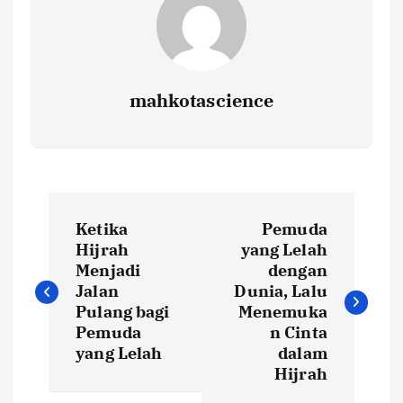
mahkotascience
N
Ketika
Pemuda
a
Hijrah
yang Lelah
Menjadi
dengan
v
Jalan
Dunia, Lalu
Pulang bagi
Menemuka
i
Pemuda
n Cinta
yang Lelah
dalam
Hijrah
g