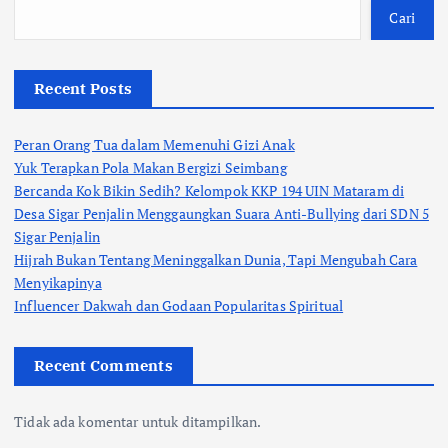
Cari
Recent Posts
Peran Orang Tua dalam Memenuhi Gizi Anak
Yuk Terapkan Pola Makan Bergizi Seimbang
Bercanda Kok Bikin Sedih? Kelompok KKP 194 UIN Mataram di
Desa Sigar Penjalin Menggaungkan Suara Anti-Bullying dari SDN 5
Sigar Penjalin
Hijrah Bukan Tentang Meninggalkan Dunia, Tapi Mengubah Cara
Menyikapinya
Influencer Dakwah dan Godaan Popularitas Spiritual
Recent Comments
Tidak ada komentar untuk ditampilkan.