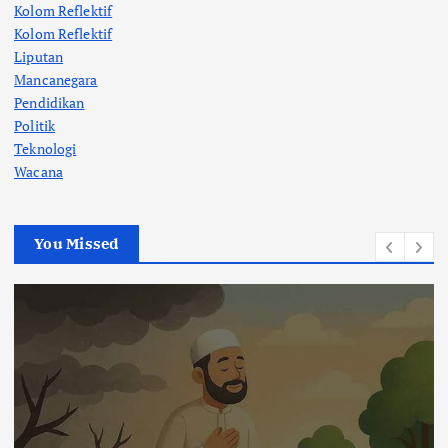
Kolom Reflektif
Kolom Reflektif
Liputan
Mancanegara
Pendidikan
Politik
Teknologi
Wacana
You Missed