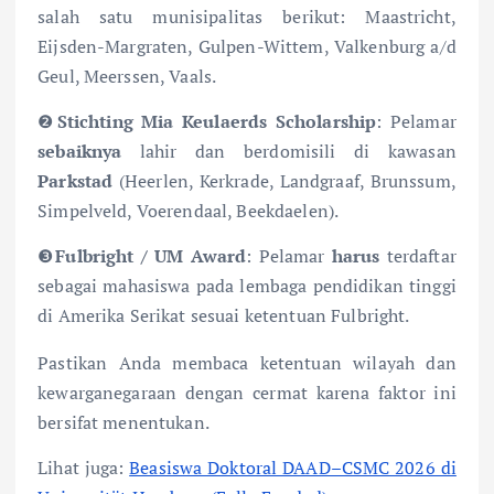
salah satu munisipalitas berikut: Maastricht,
Eijsden-Margraten, Gulpen-Wittem, Valkenburg a/d
Geul, Meerssen, Vaals.
❷
Stichting Mia Keulaerds Scholarship
: Pelamar
sebaiknya
lahir dan berdomisili di kawasan
Parkstad
(Heerlen, Kerkrade, Landgraaf, Brunssum,
Simpelveld, Voerendaal, Beekdaelen).
❸
Fulbright / UM Award
: Pelamar
harus
terdaftar
sebagai mahasiswa pada lembaga pendidikan tinggi
di Amerika Serikat sesuai ketentuan Fulbright.
Pastikan Anda membaca ketentuan wilayah dan
kewarganegaraan dengan cermat karena faktor ini
bersifat menentukan.
Lihat juga:
Beasiswa Doktoral DAAD–CSMC 2026 di