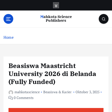
S
k
i
Mahkota Science
p
Publishers
t
o
c
Home
o
n
t
e
Beasiswa Maastricht
n
t
University 2026 di Belanda
(Fully Funded)
mahkotascience
Beasiswa & Karier
Oktober 3, 2025
0 Comments