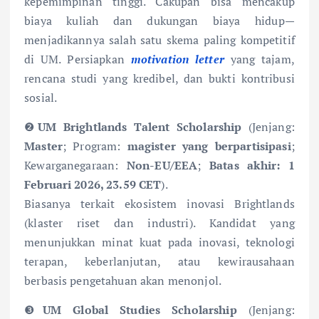
kepemimpinan tinggi. Cakupan bisa mencakup
biaya kuliah dan dukungan biaya hidup—
menjadikannya salah satu skema paling kompetitif
di UM. Persiapkan
motivation letter
yang tajam,
rencana studi yang kredibel, dan bukti kontribusi
sosial.
❷
UM Brightlands Talent Scholarship
(Jenjang:
Master
; Program:
magister yang berpartisipasi
;
Kewarganegaraan:
Non-EU/EEA
;
Batas akhir: 1
Februari 2026, 23.59 CET
).
Biasanya terkait ekosistem inovasi Brightlands
(klaster riset dan industri). Kandidat yang
menunjukkan minat kuat pada inovasi, teknologi
terapan, keberlanjutan, atau kewirausahaan
berbasis pengetahuan akan menonjol.
❸
UM Global Studies Scholarship
(Jenjang: