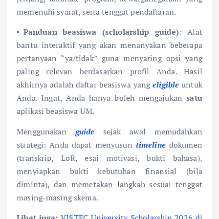
memenuhi syarat, serta tenggat pendaftaran.
▪
Panduan beasiswa (scholarship guide)
: Alat
bantu interaktif yang akan menanyakan beberapa
pertanyaan “ya/tidak” guna menyaring opsi yang
paling relevan berdasarkan profil Anda. Hasil
akhirnya adalah daftar beasiswa yang
eligible
untuk
Anda. Ingat, Anda hanya boleh mengajukan
satu
aplikasi beasiswa UM.
Menggunakan
guide
sejak awal memudahkan
strategi: Anda dapat menyusun
timeline
dokumen
(transkrip, LoR, esai motivasi, bukti bahasa),
menyiapkan bukti kebutuhan finansial (bila
diminta), dan memetakan langkah sesuai tenggat
masing-masing skema.
Lihat juga:
VISTEC University Scholarship 2026 di