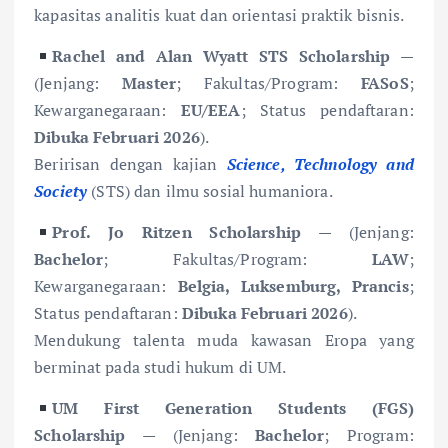
kapasitas analitis kuat dan orientasi praktik bisnis.
Rachel and Alan Wyatt STS Scholarship
—
(Jenjang:
Master
; Fakultas/Program:
FASoS
;
Kewarganegaraan:
EU/EEA
; Status pendaftaran:
Dibuka Februari 2026
).
Beririsan dengan kajian
Science, Technology and
Society
(STS) dan ilmu sosial humaniora.
Prof. Jo Ritzen Scholarship
— (Jenjang:
Bachelor
; Fakultas/Program:
LAW
;
Kewarganegaraan:
Belgia, Luksemburg, Prancis
;
Status pendaftaran:
Dibuka Februari 2026
).
Mendukung talenta muda kawasan Eropa yang
berminat pada studi hukum di UM.
UM First Generation Students (FGS)
Scholarship
— (Jenjang:
Bachelor
; Program: