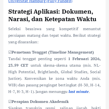
Universität Hamburg (Fully Funded)
Strategi Aplikasi: Dokumen,
Narasi, dan Ketepatan Waktu
Seleksi beasiswa yang kompetitif menuntut
persiapan matang dan tepat waktu. Berikut strategi
yang disarankan:
☑
Pemetaan Tenggat (Timeline Management)
Tandai tenggat penting seperti
1 Februari 2026,
23.59 CET
untuk skema-skema utama (mis. NL-
High Potential, Brightlands, Global Studies, Social
Justice). Konversikan ke zona waktu Anda (mis.
WIB) dan pasang pengingat bertingkat (H-30, H-14,
H-7, H-3, H-1). Jangan menunggu
last minute
.
☑
Perapian Dokumen Akademik
Siapkan transkrip resmi, salinan ijazah, bukti