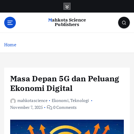
S
k
i
Mahkota Science
p
Publishers
t
o
c
Home
o
n
t
e
Masa Depan 5G dan Peluang
n
t
Ekonomi Digital
mahkotascience
Ekonomi
,
Teknologi
November 7, 2025
0 Comments