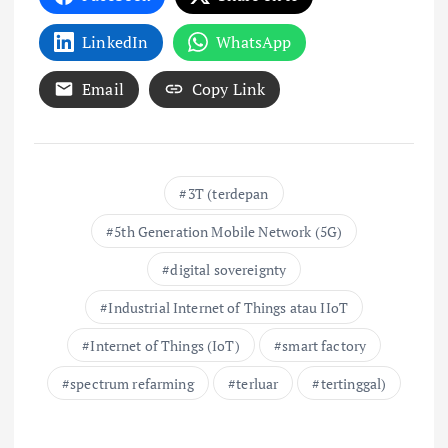
LinkedIn
WhatsApp
Email
Copy Link
3T (terdepan
5th Generation Mobile Network (5G)
digital sovereignty
Industrial Internet of Things atau IIoT
Internet of Things (IoT)
smart factory
spectrum refarming
terluar
tertinggal)