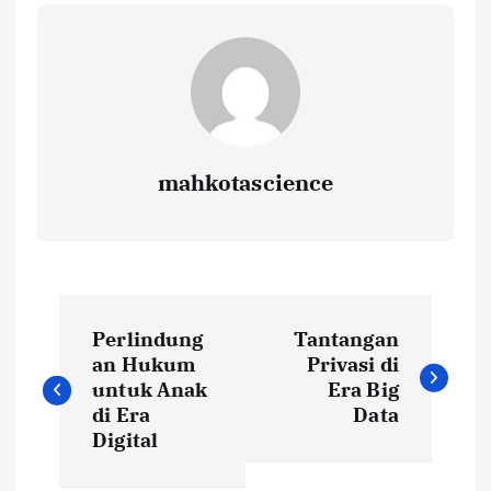
mahkotascience
N
Perlindung
Tantangan
a
an Hukum
Privasi di
untuk Anak
Era Big
v
di Era
Data
Digital
i