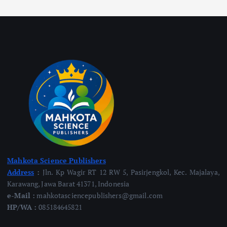
Mahkota Science Publishers
Address
:
Jln. Kp Wagir RT 12 RW 5, Pasirjengkol, Kec. Majalaya,
Karawang, Jawa Barat 41371, Indonesia
e-Mail :
mahkotasciencepublishers@gmail.com
HP/WA :
085184645821