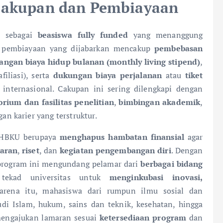
Cakupan dan Pembiayaan
n sebagai
beasiswa fully funded
yang menanggung
t pembiayaan yang dijabarkan mencakup
pembebasan
angan biaya hidup bulanan (monthly living stipend)
,
iliasi), serta
dukungan biaya perjalanan
atau
tiket
internasional. Cakupan ini sering dilengkapi dengan
orium dan fasilitas penelitian
,
bimbingan akademik
,
n karier yang terstruktur.
 HBKU berupaya
menghapus hambatan finansial
agar
aran
,
riset
, dan
kegiatan pengembangan diri
. Dengan
program ini mengundang pelamar dari
berbagai bidang
 tekad universitas untuk
menginkubasi inovasi,
arena itu, mahasiswa dari rumpun ilmu sosial dan
udi Islam, hukum, sains dan teknik, kesehatan, hingga
 mengajukan lamaran sesuai
ketersediaan program
dan