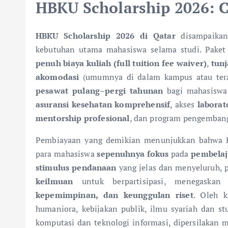
HBKU Scholarship 2026: 
HBKU Scholarship 2026 di Qatar
disampaika
kebutuhan utama mahasiswa selama studi. Pake
penuh biaya kuliah (full tuition fee waiver)
,
tunj
akomodasi
(umumnya di dalam kampus atau teraf
pesawat pulang–pergi tahunan
bagi mahasiswa 
asuransi kesehatan komprehensif
, akses
laborat
mentorship profesional
, dan program pengembanga
Pembiayaan yang demikian menunjukkan bahwa
para mahasiswa
sepenuhnya fokus
pada
pembelaj
stimulus pendanaan
yang jelas dan menyeluruh, 
keilmuan
untuk berpartisipasi, menegaskan
kepemimpinan, dan keunggulan riset
. Oleh k
humaniora, kebijakan publik, ilmu syariah dan st
komputasi dan teknologi informasi, dipersilakan