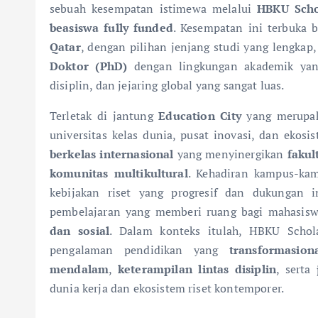
sebuah kesempatan istimewa melalui
HBKU Scho
beasiswa fully funded
. Kesempatan ini terbuka 
Qatar
, dengan pilihan jenjang studi yang lengkap,
Doktor (PhD)
dengan lingkungan akademik yang
disiplin, dan jejaring global yang sangat luas.
Terletak di jantung
Education City
yang merupak
universitas kelas dunia, pusat inovasi, dan ekos
berkelas internasional
yang menyinergikan
fakul
komunitas multikultural
. Kehadiran kampus-kam
kebijakan riset yang progresif dan dukungan i
pembelajaran yang memberi ruang bagi mahasis
dan sosial
. Dalam konteks itulah, HBKU Scho
pengalaman pendidikan yang
transformasion
mendalam
,
keterampilan lintas disiplin
, serta
dunia kerja dan ekosistem riset kontemporer.