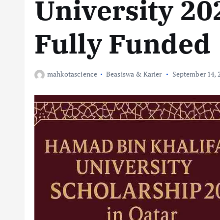
University 20
Fully Funded
mahkotascience
Beasiswa & Karier
September 14, 