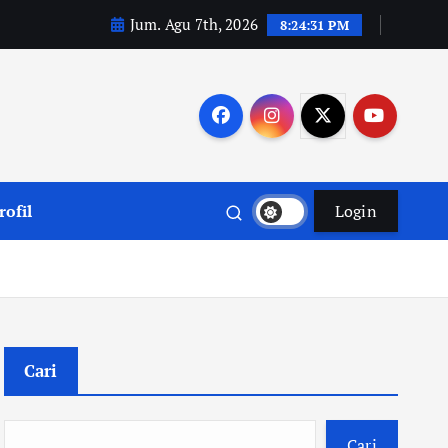
Jum. Agu 7th, 2026
8:24:32 PM
rofil
Login
Cari
Cari