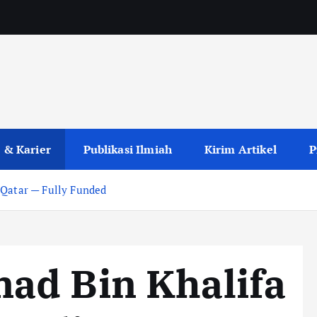
 & Karier
Publikasi Ilmiah
Kirim Artikel
P
 Qatar — Fully Funded
ad Bin Khalifa