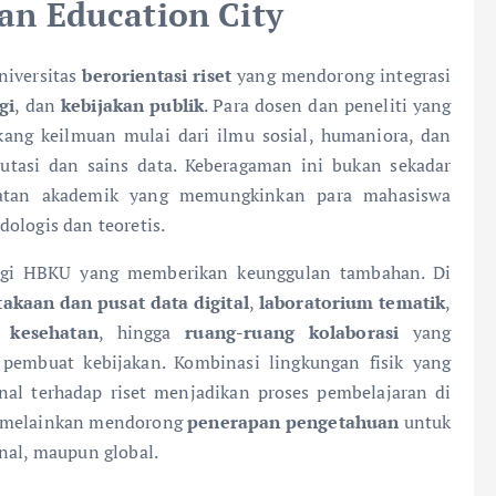
 Education City
niversitas
berorientasi riset
yang mendorong integrasi
gi
, dan
kebijakan publik
. Para dosen dan peneliti yang
kang keilmuan mulai dari ilmu sosial, humaniora, dan
putasi dan sains data. Keberagaman ini bukan sekadar
ekatan akademik yang memungkinkan para mahasiswa
ologis dan teoretis.
gi HBKU yang memberikan keunggulan tambahan. Di
akaan dan pusat data digital
,
laboratorium tematik
,
n kesehatan
, hingga
ruang-ruang kolaborasi
yang
pembuat kebijakan. Kombinasi lingkungan fisik yang
nal terhadap riset menjadikan proses pembelajaran di
, melainkan mendorong
penerapan pengetahuan
untuk
nal, maupun global.