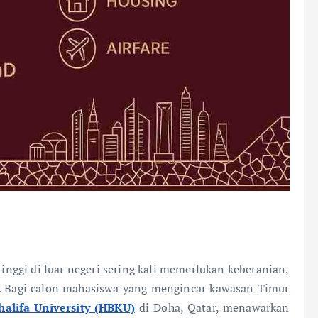
gi di luar negeri sering kali memerlukan keberanian,
. Bagi calon mahasiswa yang mengincar kawasan Timur
alifa University (HBKU)
di Doha, Qatar, menawarkan