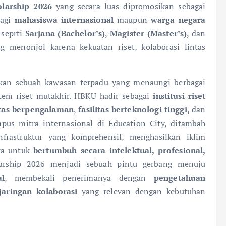
larship 2026
yang secara luas dipromosikan sebagai
bagi
mahasiswa internasional
maupun
warga negara
 seprti
Sarjana (Bachelor’s)
,
Magister (Master’s)
, dan
 menonjol karena kekuatan riset, kolaborasi lintas
an sebuah kawasan terpadu yang menaungi berbagai
istem riset mutakhir. HBKU hadir sebagai
institusi riset
tas berpengalaman
,
fasilitas berteknologi tinggi
, dan
pus mitra internasional di Education City, ditambah
nfrastruktur yang komprehensif, menghasilkan iklim
wa untuk
bertumbuh secara intelektual, profesional,
larship 2026 menjadi sebuah pintu gerbang menuju
al
, membekali penerimanya dengan
pengetahuan
jaringan kolaborasi
yang relevan dengan kebutuhan