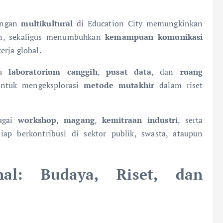
ungan
multikultural
di Education City memungkinkan
lin, sekaligus menumbuhkan
kemampuan komunikasi
rja global.
ju
laboratorium canggih
,
pusat data
, dan
ruang
ntuk mengeksplorasi
metode mutakhir
dalam riset
agai
workshop
,
magang
,
kemitraan industri
, serta
p berkontribusi di sektor publik, swasta, ataupun
nal: Budaya, Riset, dan