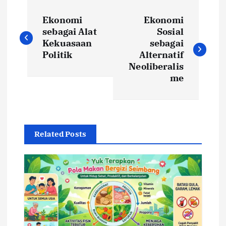
N
Ekonomi
Ekonomi
a
sebagai Alat
Sosial
Kekuasaan
sebagai
v
Politik
Alternatif
Neoliberalis
i
me
g
a
Related Posts
s
i
p