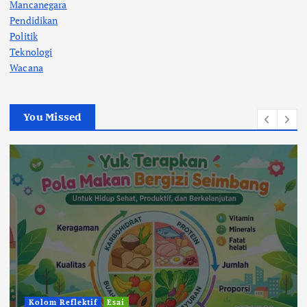
Mancanegara
Pendidikan
Politik
Teknologi
Wacana
You Missed
Berita
Pendidikan
Bercanda Kok Bikin Sedih?
Kelompok KKP 194 UIN Mataram di