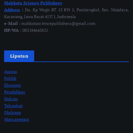
Mahkota Science Publishers
Address
:
Jln. Kp Wagir RT 12 RW 5, Pasirjengkol, Kec. Majalaya,
Karawang, Jawa Barat 41371, Indonesia
e-Mail :
mahkotasciencepublishers@gmail.com
HP/WA :
085184645821
Liputan
Agama
Politik
Ekonomi
Pendidikan
Hukum
Teknologi
Olahraga
Mancanegara