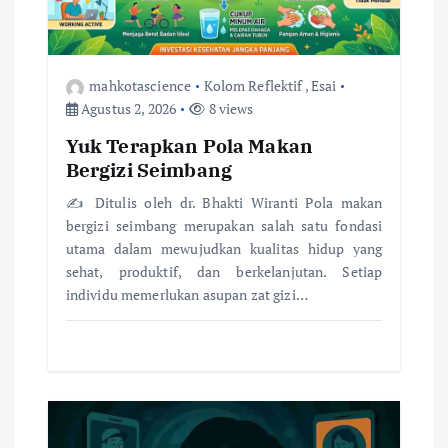
o
s
mahkotascience
Kolom Reflektif
,
Esai
Agustus 2, 2026
8 views
Yuk Terapkan Pola Makan
Bergizi Seimbang
✍️ Ditulis oleh dr. Bhakti Wiranti Pola makan
bergizi seimbang merupakan salah satu fondasi
utama dalam mewujudkan kualitas hidup yang
sehat, produktif, dan berkelanjutan. Setiap
individu memerlukan asupan zat gizi…