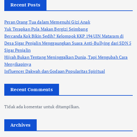
Recent Posts
Peran Orang Tua dalam Memenuhi Gizi Anak
Yuk Terapkan Pola Makan Bergizi Seimbang
Bercanda Kok Bikin Sedih? Kelompok KKP 194 UIN Mataram di
Desa Sigar Penjalin Menggaungkan Suara Anti-Bullying dari SDN 5
Sigar Penjalin
Hijrah Bukan Tentang Meninggalkan Dunia, Tapi Mengubah Cara
Menyikapinya
Influencer Dakwah dan Godaan Popularitas Spiritual
Recent Comments
Tidak ada komentar untuk ditampilkan.
Archives