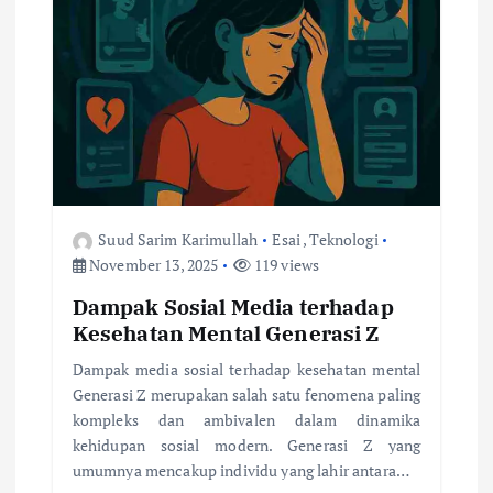
Suud Sarim Karimullah
Esai
,
Teknologi
November 13, 2025
119 views
Dampak Sosial Media terhadap
Kesehatan Mental Generasi Z
Dampak media sosial terhadap kesehatan mental
Generasi Z merupakan salah satu fenomena paling
kompleks dan ambivalen dalam dinamika
kehidupan sosial modern. Generasi Z yang
umumnya mencakup individu yang lahir antara…