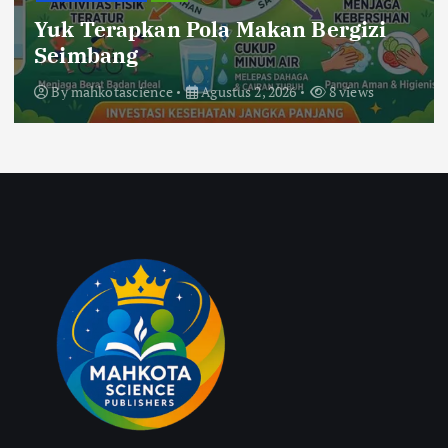
Desa Sigar Penjalin Menggaungkan
Suara Anti-Bullying dari SDN 5
Sigar Penjalin
By
mahkotascience
Agustus 2, 2026
25 views