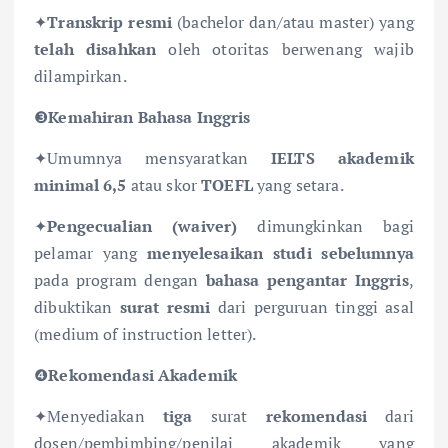
✦
Transkrip resmi
(bachelor dan/atau master) yang
telah disahkan
oleh otoritas berwenang wajib
dilampirkan.
❸
Kemahiran Bahasa Inggris
✦Umumnya mensyaratkan
IELTS akademik
minimal 6,5
atau skor
TOEFL
yang setara.
✦
Pengecualian (waiver)
dimungkinkan bagi
pelamar yang
menyelesaikan studi sebelumnya
pada program dengan
bahasa pengantar Inggris
,
dibuktikan
surat resmi
dari perguruan tinggi asal
(medium of instruction letter).
❹
Rekomendasi Akademik
✦Menyediakan
tiga
surat
rekomendasi
dari
dosen/pembimbing/penilai akademik yang