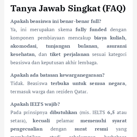
Tanya Jawab Singkat (FAQ)
Apakah beasiswa ini benar-benar full?
Ya, ini merupakan skema
fully funded
dengan
komponen pembiayaan mencakup
biaya kuliah
,
akomodasi
,
tunjangan bulanan
,
asuransi
kesehatan
, dan
tiket perjalanan
sesuai kategori
beasiswa dan keputusan akhir lembaga.
Apakah ada batasan kewarganegaraan?
Tidak. Beasiswa
terbuka untuk semua negara
,
termasuk warga dan reziden Qatar.
Apakah IELTS wajib?
Pada prinsipnya
dibutuhkan
(mis. IELTS
6,5
atau
setara),
kecuali
pelamar
memenuhi syarat
pengecualian
dengan
surat resmi
yang