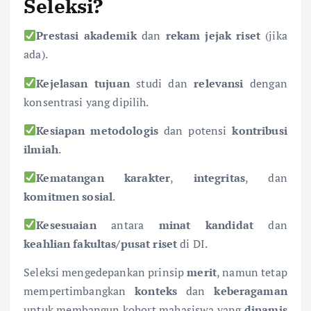
Seleksi?
Prestasi akademik
dan
rekam jejak riset
(jika
ada).
Kejelasan tujuan
studi dan
relevansi
dengan
konsentrasi yang dipilih.
Kesiapan metodologis
dan potensi
kontribusi
ilmiah
.
Kematangan karakter
,
integritas
, dan
komitmen sosial
.
Kesesuaian
antara
minat kandidat
dan
keahlian fakultas/pusat riset
di DI.
Seleksi mengedepankan prinsip
merit
, namun tetap
mempertimbangkan
konteks
dan
keberagaman
untuk membangun kohort mahasiswa yang
dinamis