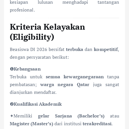
kesiapan lulusan menghadapi tantangan
profesional.
Kriteria Kelayakan
(Eligibility)
Beasiswa DI 2026 bersifat
terbuka
dan
kompetitif
,
dengan persyaratan berikut:
❶
Kebangsaan
Terbuka untuk
semua kewarganegaraan
tanpa
pembatasan;
warga negara Qatar
juga sangat
dianjurkan mendaftar.
❷
Kualifikasi Akademik
✦Memiliki
gelar Sarjana (Bachelor’s)
atau
Magister (Master’s)
dari institusi
terakreditasi
.