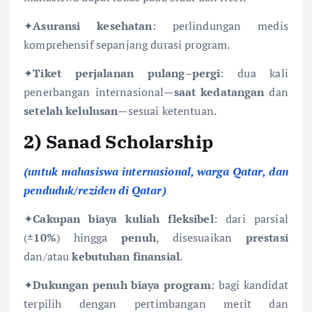
✦
Asuransi kesehatan
: perlindungan medis
komprehensif sepanjang durasi program.
✦
Tiket perjalanan pulang–pergi
: dua kali
penerbangan internasional—
saat kedatangan
dan
setelah kelulusan
—sesuai ketentuan.
2)
Sanad Scholarship
(untuk mahasiswa internasional, warga Qatar, dan
penduduk/reziden di Qatar)
✦
Cakupan biaya kuliah fleksibel
: dari parsial
(
±10%
) hingga
penuh
, disesuaikan
prestasi
dan/atau
kebutuhan finansial
.
✦
Dukungan penuh biaya program
: bagi kandidat
terpilih dengan pertimbangan merit dan