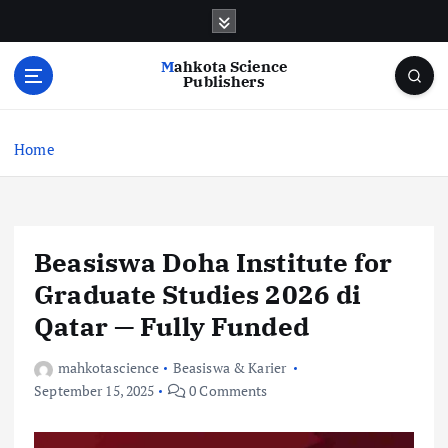
S
k
i
Mahkota Science
p
Publishers
t
o
c
Home
o
n
t
e
Beasiswa Doha Institute for
n
t
Graduate Studies 2026 di
Qatar — Fully Funded
mahkotascience
Beasiswa & Karier
September 15, 2025
0 Comments