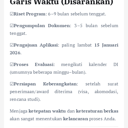
Garis Waktu (Disarankan)
☑
Riset Program
: 6–9 bulan sebelum tenggat.
☑
Pengumpulan Dokumen
: 3–5 bulan sebelum
tenggat.
☑
Pengajuan Aplikasi
: paling lambat
15 Januari
2026
.
☑
Proses Evaluasi
: mengikuti kalender DI
(umumnya beberapa minggu–bulan).
☑
Persiapan Keberangkatan
: setelah surat
penerimaan/award diterima (visa, akomodasi,
rencana studi).
Menjaga
ketepatan waktu
dan
keteraturan berkas
akan sangat menentukan
kelancaran
proses Anda.