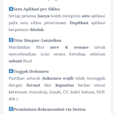
Satu Aplikasi per Siklus
Setiap pelamar
hanya
boleh mengirim
satu
aplikasi
pada satu siklus penerimaan.
Duplikasi
aplikasi
berpotensi
ditolak
.
Fitur Simpan–Lanjutkan
Manfaatkan fitur
save & resume
untuk
menyelesaikan isian secara bertahap sebelum
submit
final.
Unggah Dokumen
Pastikan seluruh
dokumen wajib
telah terunggah
dengan
format
dan
kapasitas
berkas sesuai
ketentuan (transkrip, ijazah, CV, bukti bahasa, SOP,
dsb.).
Permintaan Rekomendasi via Sistem