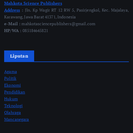
Mahkota Science Publishers
Address
:
Jln. Kp Wagir RT 12 RW 5, Pasirjengkol, Kec. Majalaya,
Karawang, Jawa Barat 41371, Indonesia
e-Mail :
mahkotasciencepublishers@gmail.com
HP/WA :
085184645821
Liputan
Agama
Politik
Ekonomi
Pendidikan
Hukum
Teknologi
Olahraga
Mancanegara