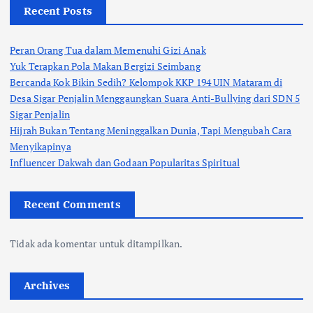
Recent Posts
Peran Orang Tua dalam Memenuhi Gizi Anak
Yuk Terapkan Pola Makan Bergizi Seimbang
Bercanda Kok Bikin Sedih? Kelompok KKP 194 UIN Mataram di
Desa Sigar Penjalin Menggaungkan Suara Anti-Bullying dari SDN 5
Sigar Penjalin
Hijrah Bukan Tentang Meninggalkan Dunia, Tapi Mengubah Cara
Menyikapinya
Influencer Dakwah dan Godaan Popularitas Spiritual
Recent Comments
Tidak ada komentar untuk ditampilkan.
Archives