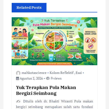
a
Related Posts
s
i
p
o
s
mahkotascience
Kolom Reflektif
,
Esai
Agustus 2, 2026
9 views
Yuk Terapkan Pola Makan
Bergizi Seimbang
✍️ Ditulis oleh dr. Bhakti Wiranti Pola makan
bergizi seimbang merupakan salah satu fondasi