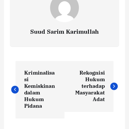
Suud Sarim Karimullah
N
Kriminalisa
Rekognisi
a
si
Hukum
Kemiskinan
terhadap
v
dalam
Masyarakat
Hukum
Adat
i
Pidana
g