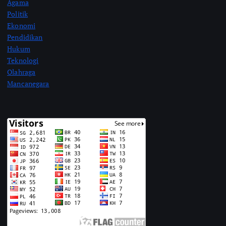
Agama
Politik
Ekonomi
Pendidikan
Hukum
Teknologi
Olahraga
Mancanegara