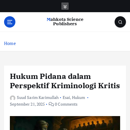
S
k
i
Mahkota Science
p
Publishers
t
o
c
Home
o
n
t
e
Hukum Pidana dalam
n
t
Perspektif Kriminologi Kritis
Suud Sarim Karimullah
Esai
,
Hukum
September 21, 2025
0 Comments