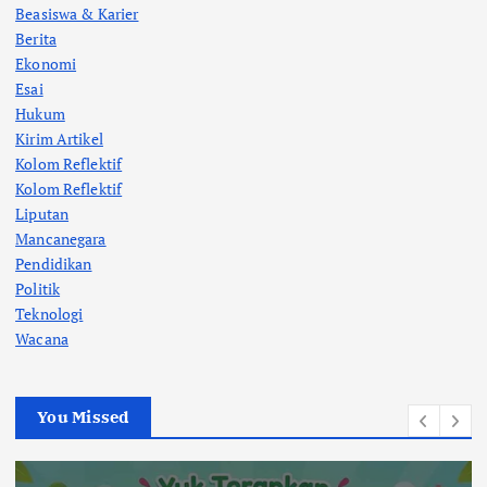
Beasiswa & Karier
Berita
Ekonomi
Esai
Hukum
Kirim Artikel
Kolom Reflektif
Kolom Reflektif
Liputan
Mancanegara
Pendidikan
Politik
Teknologi
Wacana
You Missed