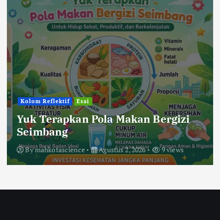
Berita
Pendidikan
Bercanda Kok Bikin Sedih?
Kelompok KKP 194 UIN Mataram di
Desa Sigar Penjalin Menggaungkan
Suara Anti-Bullying dari SDN 5
Sigar Penjalin
By
mahkotascience
Agustus 2, 2026
28 views