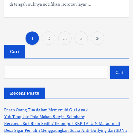
di tengah riuhnya notifikasi, sorotan layar,…
1
2
…
5
P
Cari
a
g
Cari
i
Recent Posts
n
Peran Orang Tua dalam Memenuhi Gizi Anak
a
Yuk Terapkan Pola Makan Bergizi Seimbang
Bercanda Kok Bikin Sedih? Kelompok KKP 194 UIN Mataram di
s
Desa Sigar Penjalin Menggaungkan Suara Anti-Bullying dari SDN 5