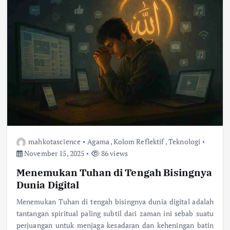
mahkotascience
Agama
,
Kolom Reflektif
,
Teknologi
November 15, 2025
86 views
Menemukan Tuhan di Tengah Bisingnya
Dunia Digital
Menemukan Tuhan di tengah bisingnya dunia digital adalah
tantangan spiritual paling subtil dari zaman ini sebab suatu
perjuangan untuk menjaga kesadaran dan keheningan batin