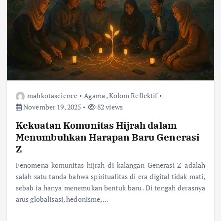
mahkotascience
Agama
,
Kolom Reflektif
November 19, 2025
82 views
Kekuatan Komunitas Hijrah dalam
Menumbuhkan Harapan Baru Generasi
Z
Fenomena komunitas hijrah di kalangan Generasi Z adalah
salah satu tanda bahwa spiritualitas di era digital tidak mati,
sebab ia hanya menemukan bentuk baru. Di tengah derasnya
arus globalisasi, hedonisme,…