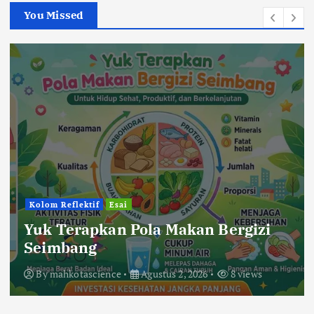
You Missed
Berita
Pendidikan
Bercanda Kok Bikin Sedih?
Kelompok KKP 194 UIN Mataram di
Desa Sigar Penjalin Menggaungkan
Suara Anti-Bullying dari SDN 5
Sigar Penjalin
By
mahkotascience
Agustus 2, 2026
24 views