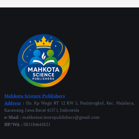
Mahkota Science Publishers
Address
:
Jln. Kp Wagir RT 12 RW 5, Pasirjengkol, Kec. Majalaya,
Karawang, Jawa Barat 41371, Indonesia
e-Mail :
mahkotasciencepublishers@gmail.com
HP/WA :
085184645821