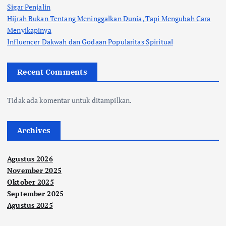
Sigar Penjalin
i
Hijrah Bukan Tentang Meninggalkan Dunia, Tapi Mengubah Cara
Menyikapinya
p
Influencer Dakwah dan Godaan Popularitas Spiritual
o
Recent Comments
s
Tidak ada komentar untuk ditampilkan.
Archives
Agustus 2026
November 2025
Oktober 2025
September 2025
Agustus 2025