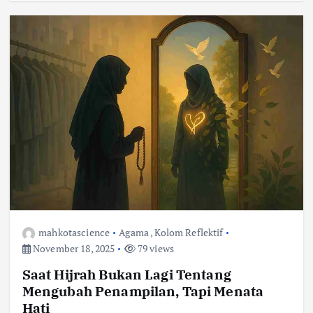
mahkotascience
Agama
,
Kolom Reflektif
November 18, 2025
79 views
Saat Hijrah Bukan Lagi Tentang
Mengubah Penampilan, Tapi Menata
Hati