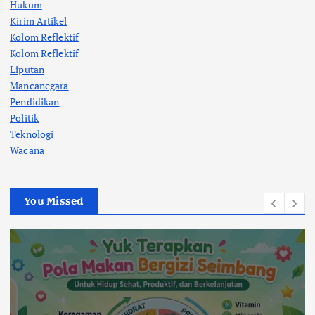
Hukum
Kirim Artikel
Kolom Reflektif
Kolom Reflektif
Liputan
Mancanegara
Pendidikan
Politik
Teknologi
Wacana
You Missed