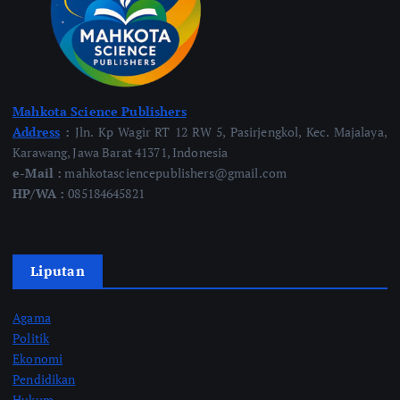
Mahkota Science Publishers
Address
:
Jln. Kp Wagir RT 12 RW 5, Pasirjengkol, Kec. Majalaya,
Karawang, Jawa Barat 41371, Indonesia
e-Mail :
mahkotasciencepublishers@gmail.com
HP/WA :
085184645821
Liputan
Agama
Politik
Ekonomi
Pendidikan
Hukum