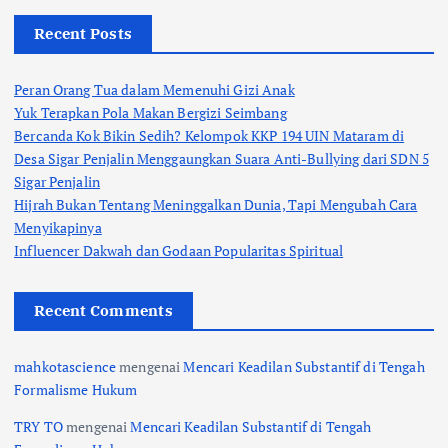
Recent Posts
Peran Orang Tua dalam Memenuhi Gizi Anak
Yuk Terapkan Pola Makan Bergizi Seimbang
Bercanda Kok Bikin Sedih? Kelompok KKP 194 UIN Mataram di
Desa Sigar Penjalin Menggaungkan Suara Anti-Bullying dari SDN 5
Sigar Penjalin
Hijrah Bukan Tentang Meninggalkan Dunia, Tapi Mengubah Cara
Menyikapinya
Influencer Dakwah dan Godaan Popularitas Spiritual
Recent Comments
mahkotascience
mengenai
Mencari Keadilan Substantif di Tengah
Formalisme Hukum
TRY TO
mengenai
Mencari Keadilan Substantif di Tengah