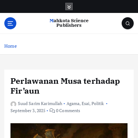
S
k
i
Mahkota Science
p
Publishers
t
o
c
Home
o
n
t
e
Perlawanan Musa terhadap
n
t
Fir’aun
Suud Sarim Karimullah
Agama
,
Esai
,
Politik
September 3, 2025
0 Comments