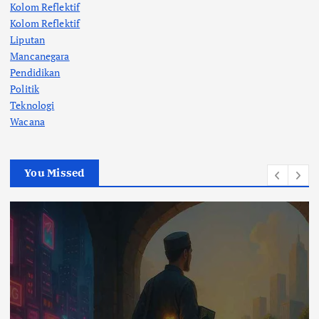
Kolom Reflektif
Kolom Reflektif
Liputan
Mancanegara
Pendidikan
Politik
Teknologi
Wacana
You Missed