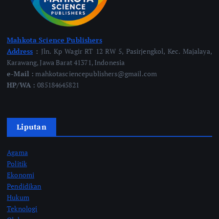
Mahkota Science Publishers
Address
:
Jln. Kp Wagir RT 12 RW 5, Pasirjengkol, Kec. Majalaya,
Karawang, Jawa Barat 41371, Indonesia
e-Mail :
mahkotasciencepublishers@gmail.com
HP/WA :
085184645821
Liputan
Agama
Politik
Ekonomi
Pendidikan
Hukum
Teknologi