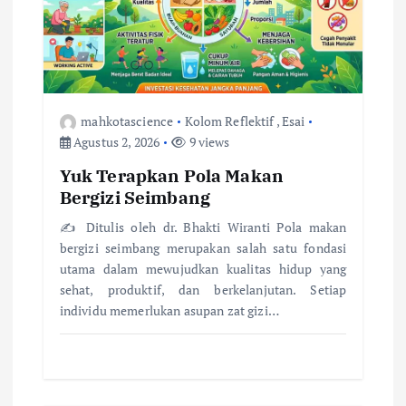
p
o
s
mahkotascience
Kolom Reflektif
,
Esai
Agustus 2, 2026
9 views
Yuk Terapkan Pola Makan
Bergizi Seimbang
✍️ Ditulis oleh dr. Bhakti Wiranti Pola makan
bergizi seimbang merupakan salah satu fondasi
utama dalam mewujudkan kualitas hidup yang
sehat, produktif, dan berkelanjutan. Setiap
individu memerlukan asupan zat gizi…