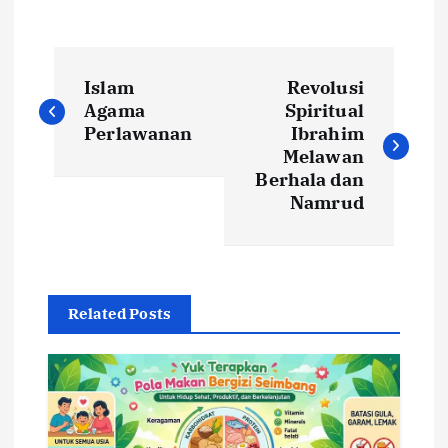
N
Islam
Revolusi
a
Agama
Spiritual
Perlawanan
Ibrahim
v
Melawan
Berhala dan
i
Namrud
g
a
Related Posts
s
i