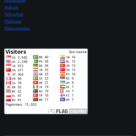
Pendidikan
Hukum
Teknologi
Olahraga
Mancanegara