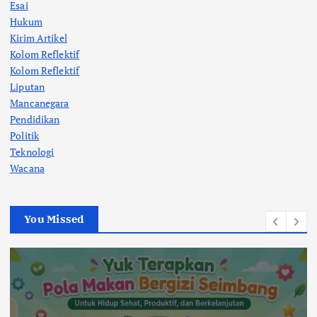
Esai
Hukum
Kirim Artikel
Kolom Reflektif
Kolom Reflektif
Liputan
Mancanegara
Pendidikan
Politik
Teknologi
Wacana
You Missed