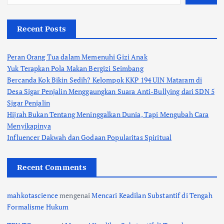
Recent Posts
Peran Orang Tua dalam Memenuhi Gizi Anak
Yuk Terapkan Pola Makan Bergizi Seimbang
Bercanda Kok Bikin Sedih? Kelompok KKP 194 UIN Mataram di
Desa Sigar Penjalin Menggaungkan Suara Anti-Bullying dari SDN 5
Sigar Penjalin
Hijrah Bukan Tentang Meninggalkan Dunia, Tapi Mengubah Cara
Menyikapinya
Influencer Dakwah dan Godaan Popularitas Spiritual
Recent Comments
mahkotascience
mengenai
Mencari Keadilan Substantif di Tengah
Formalisme Hukum