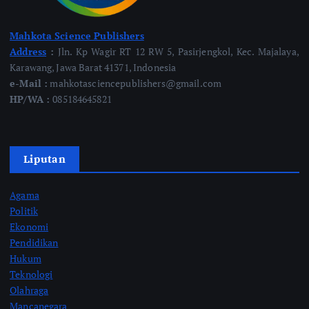
Mahkota Science Publishers
Address
:
Jln. Kp Wagir RT 12 RW 5, Pasirjengkol, Kec. Majalaya,
Karawang, Jawa Barat 41371, Indonesia
e-Mail :
mahkotasciencepublishers@gmail.com
HP/WA :
085184645821
Liputan
Agama
Politik
Ekonomi
Pendidikan
Hukum
Teknologi
Olahraga
Mancanegara