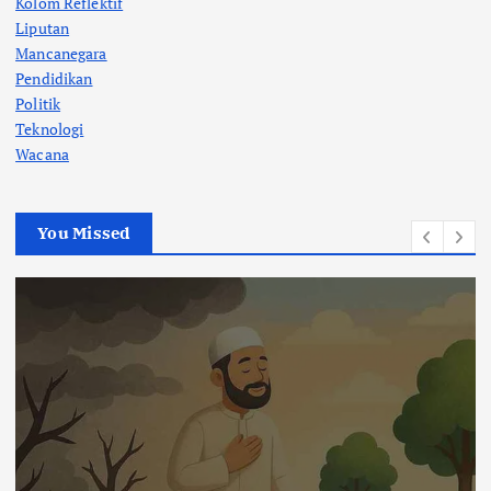
Kolom Reflektif
Liputan
Mancanegara
Pendidikan
Politik
Teknologi
Wacana
You Missed