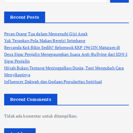
Recent Posts
Peran Orang Tua dalam Memenuhi Gizi Anak
Yuk Terapkan Pola Makan Bergizi Seimbang
Bercanda Kok Bikin Sedih? Kelompok KKP 194 UIN Mataram di
Desa Sigar Penjalin Menggaungkan Suara Anti-Bullying dari SDN 5
Sigar Penjalin
Hijrah Bukan Tentang Meninggalkan Dunia, Tapi Mengubah Cara
Menyikapinya
Influencer Dakwah dan Godaan Popularitas Spiritual
Recent Comments
Tidak ada komentar untuk ditampilkan.