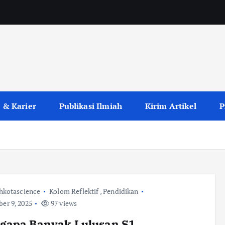
 & Karier
Publikasi Ilmiah
Kirim Artikel
P
hkotascience
Kolom Reflektif
,
Pendidikan
er 9, 2025
97 views
gapa Banyak Lulusan S1