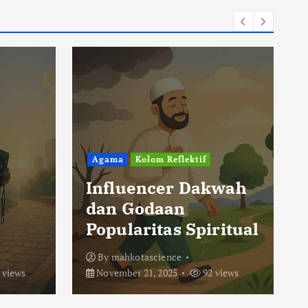
Agama
Kolom Reflektif
lektif
Ketika Hijrah
 Dakwah
Membawa
n
Kedamaian, Bukan
 Spiritual
Kebencian
By
mahkotascience
92 views
November 20, 2025
95 views