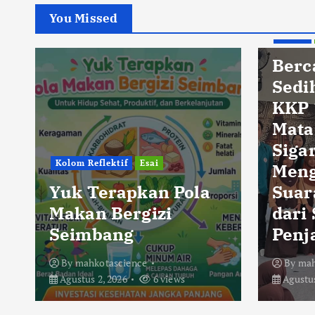
You Missed
Berita
Pendidikan
Bercanda Kok Bikin
Sedih? Kelompok
KKP 194 UIN
Mataram di Desa
Sigar Penjalin
Menggaungkan
ola
Suara Anti-Bullying
dari SDN 5 Sigar
Penjalin
By
mahkotascience
Agustus 2, 2026
23 views