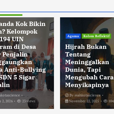
Agama
Kolom Reflektif
Hijrah Bukan
Tentang
Agama
Kolom Ref
Meninggalkan
Dunia, Tapi
Influencer
Mengubah Cara
dan Godaa
Menyikapinya
Popularitas
By
mahkotascience
By
mahkotascience
November 22, 2025
104 views
November 21, 2025