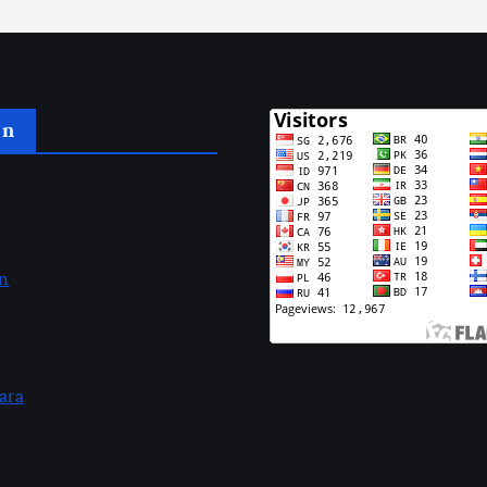
an
an
ara