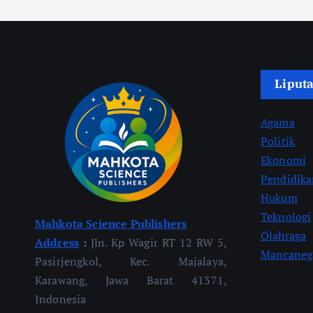
Liput
Agama
Politik
Ekonomi
Pendidik
Hukum
Teknologi
Mahkota Science Publishers
Olahraga
Address
:
Jln. Kp Wagir RT 12 RW 5,
Mancaneg
Pasirjengkol, Kec. Majalaya,
Karawang, Jawa Barat 41371,
Indonesia