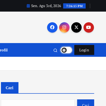
Sen. Agu 3rd, 2026
7:26:16 PM
rofil
Login
Cari
Cari