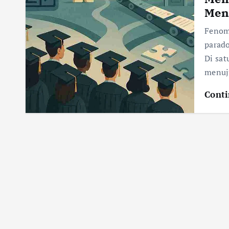
Men
Fenom
parado
Di sat
menuju
Conti