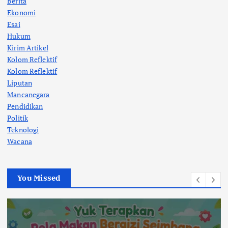
Berita
Ekonomi
Esai
Hukum
Kirim Artikel
Kolom Reflektif
Kolom Reflektif
Liputan
Mancanegara
Pendidikan
Politik
Teknologi
Wacana
You Missed