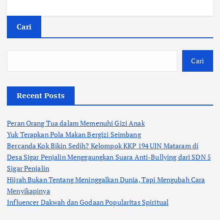
Cari
Cari
Recent Posts
Peran Orang Tua dalam Memenuhi Gizi Anak
Yuk Terapkan Pola Makan Bergizi Seimbang
Bercanda Kok Bikin Sedih? Kelompok KKP 194 UIN Mataram di
Desa Sigar Penjalin Menggaungkan Suara Anti-Bullying dari SDN 5
Sigar Penjalin
Hijrah Bukan Tentang Meninggalkan Dunia, Tapi Mengubah Cara
Menyikapinya
Influencer Dakwah dan Godaan Popularitas Spiritual