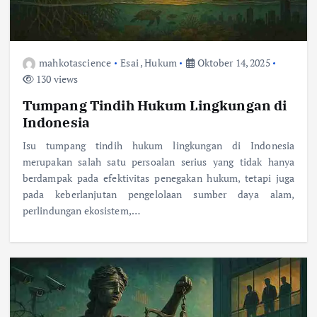
mahkotascience
Esai
,
Hukum
Oktober 14, 2025
130 views
Tumpang Tindih Hukum Lingkungan di
Indonesia
Isu tumpang tindih hukum lingkungan di Indonesia
merupakan salah satu persoalan serius yang tidak hanya
berdampak pada efektivitas penegakan hukum, tetapi juga
pada keberlanjutan pengelolaan sumber daya alam,
perlindungan ekosistem,…