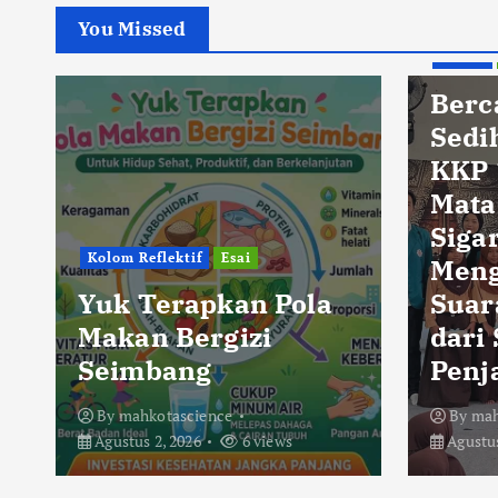
You Missed
Berita
Berc
Sedi
KKP 
Mata
Sigar
Kolom Reflektif
Esai
Men
Yuk Terapkan Pola
Suar
Makan Bergizi
dari
Seimbang
Penj
By
mahkotascience
By
mah
Agustus 2, 2026
6 views
Agustus