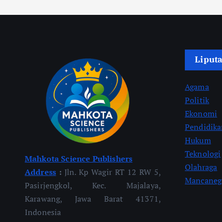
Liput
Agama
Politik
Ekonomi
Pendidik
Hukum
Teknologi
Mahkota Science Publishers
Olahraga
Address
:
Jln. Kp Wagir RT 12 RW 5,
Mancaneg
Pasirjengkol, Kec. Majalaya,
Karawang, Jawa Barat 41371,
Indonesia