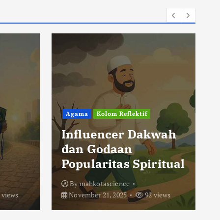
Agama
Kolom Reflektif
Influencer Dakwah
dan Godaan
Popularitas Spiritual
By
mahkotascience
 views
November 21, 2025
92 views