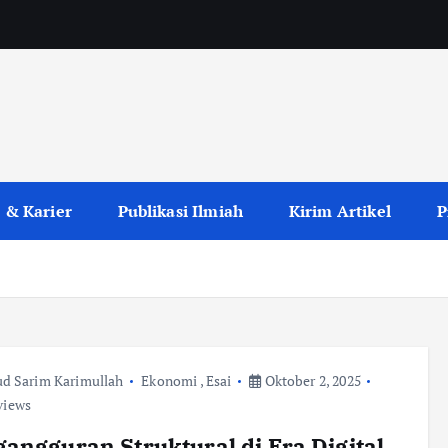
 & Karier
Publikasi Ilmiah
Kirim Artikel
P
d Sarim Karimullah
Ekonomi
,
Esai
Oktober 2, 2025
views
angguran Struktural di Era Digital