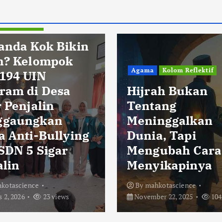
Pendidikan
anda Kok Bikin
h? Kelompok
Agama
Kolom Reflektif
194 UIN
ram di Desa
Hijrah Bukan
 Penjalin
Tentang
ggaungkan
Meninggalkan
a Anti-Bullying
Dunia, Tapi
 SDN 5 Sigar
Mengubah Cara
alin
Menyikapinya
kotascience
By
mahkotascience
 2, 2026
23 views
November 22, 2025
104