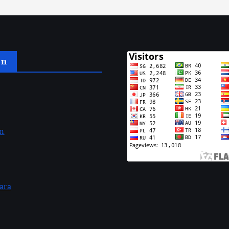
an
an
ara