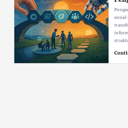
Penga
sosia
transf
infor
strukt
Conti