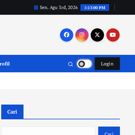
Sen. Agu 3rd, 2026
5:13:01 PM
rofil
Login
Cari
Cari