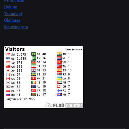
Pendidikan
Hukum
Teknologi
Olahraga
Mancanegara