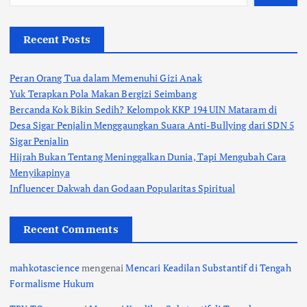
Recent Posts
Peran Orang Tua dalam Memenuhi Gizi Anak
Yuk Terapkan Pola Makan Bergizi Seimbang
Bercanda Kok Bikin Sedih? Kelompok KKP 194 UIN Mataram di
Desa Sigar Penjalin Menggaungkan Suara Anti-Bullying dari SDN 5
Sigar Penjalin
Hijrah Bukan Tentang Meninggalkan Dunia, Tapi Mengubah Cara
Menyikapinya
Influencer Dakwah dan Godaan Popularitas Spiritual
Recent Comments
mahkotascience
mengenai
Mencari Keadilan Substantif di Tengah
Formalisme Hukum