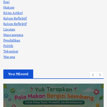
Esai
Hukum
Kirim Artikel
Kolom Reflektif
Kolom Reflektif
Liputan
Mancanegara
Pendidikan
Politik
Teknologi
Wacana
You Missed