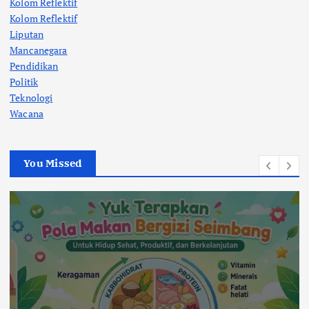
Kolom Reflektif
Kolom Reflektif
Liputan
Mancanegara
Pendidikan
Politik
Teknologi
Wacana
You Missed