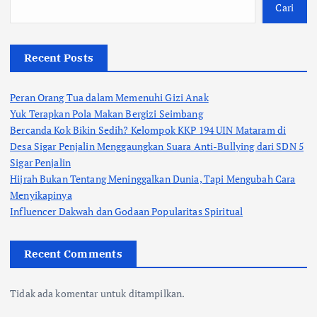
Cari
Recent Posts
Peran Orang Tua dalam Memenuhi Gizi Anak
Yuk Terapkan Pola Makan Bergizi Seimbang
Bercanda Kok Bikin Sedih? Kelompok KKP 194 UIN Mataram di
Desa Sigar Penjalin Menggaungkan Suara Anti-Bullying dari SDN 5
Sigar Penjalin
Hijrah Bukan Tentang Meninggalkan Dunia, Tapi Mengubah Cara
Menyikapinya
Influencer Dakwah dan Godaan Popularitas Spiritual
Recent Comments
Tidak ada komentar untuk ditampilkan.