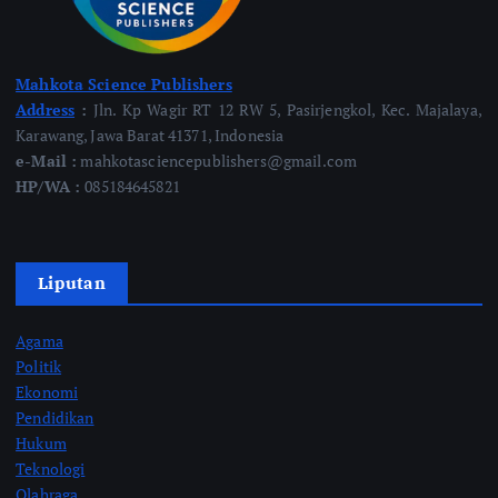
Mahkota Science Publishers
Address
:
Jln. Kp Wagir RT 12 RW 5, Pasirjengkol, Kec. Majalaya,
Karawang, Jawa Barat 41371, Indonesia
e-Mail :
mahkotasciencepublishers@gmail.com
HP/WA :
085184645821
Liputan
Agama
Politik
Ekonomi
Pendidikan
Hukum
Teknologi
Olahraga