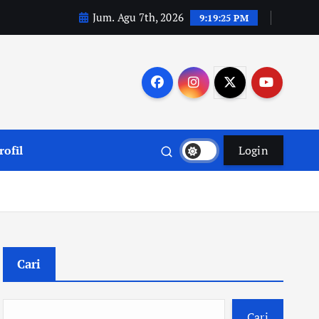
Jum. Agu 7th, 2026
9:19:26 PM
rofil
Login
Cari
Cari