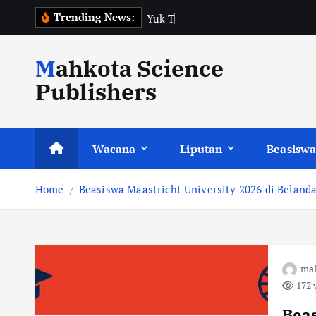
S
Trending News:
Y
u
k
T
e
r
a
p
k
a
k
i
Mahkota Science
p
t
Publishers
o
c
o
Wacana
Liputan
Beasiswa
n
t
Home
Beasiswa Maastricht University 2026 di Belanda
e
n
t
ma
172 
Beas