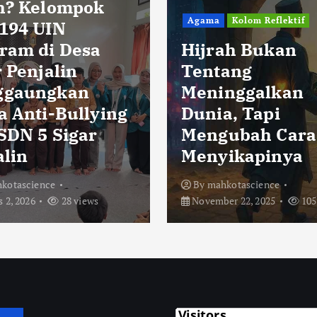
h? Kelompok
Agama
Kolom Reflektif
194 UIN
ram di Desa
Hijrah Bukan
 Penjalin
Tentang
ggaungkan
Meninggalkan
a Anti-Bullying
Dunia, Tapi
 SDN 5 Sigar
Mengubah Cara
alin
Menyikapinya
kotascience
By
mahkotascience
 2, 2026
28 views
November 22, 2025
105