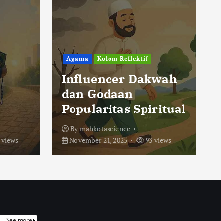
Agama
Kolom Reflektif
Influencer Dakwah
dan Godaan
Popularitas Spiritual
By
mahkotascience
 views
November 21, 2025
93 views