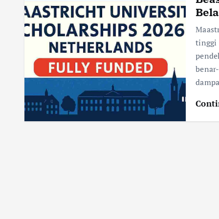
Bela
Maast
tingg
pende
benar
dampak
Conti