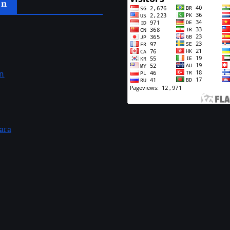
an
an
ara