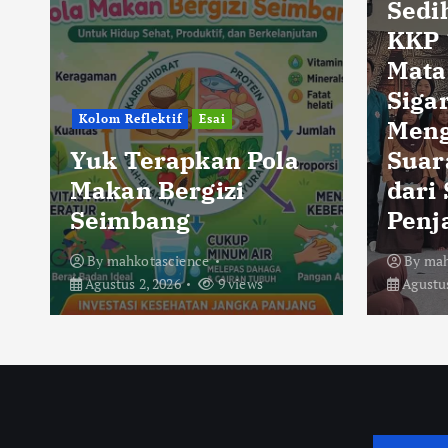
Sedi
KKP 
Mata
Sigar
Kolom Reflektif
Esai
Men
Yuk Terapkan Pola
Suar
Makan Bergizi
dari
Seimbang
Penj
By
mahkotascience
By
mah
Agustus 2, 2026
9 views
Agustus