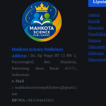
Liput
Agama
Politik
Ekonomi
Pendidik
Hukum
Teknologi
Mahkota Science Publishers
Olahraga
Address
:
Jln. Kp Wagir RT 12 RW 5,
Mancaneg
Pasirjengkol, Kec. Majalaya,
Karawang, Jawa Barat 41371,
Indonesia
e-Mail
:
mahkotasciencepublishers@gmail.c
om
HP/WA :
085184645821