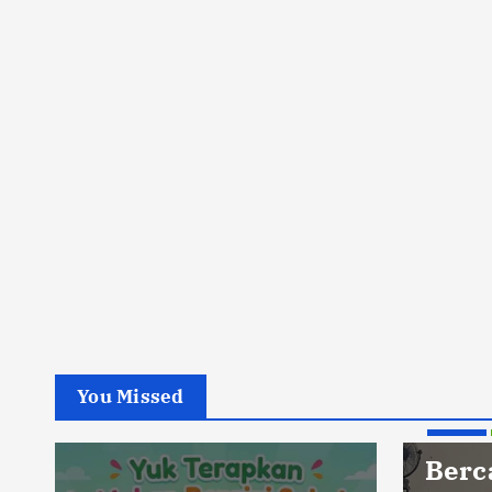
You Missed
Berita
Berc