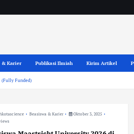
 & Karier
Publikasi Ilmiah
Kirim Artikel
P
 (Fully Funded)
hkotascience
Beasiswa & Karier
Oktober 3, 2025
views
iswa Maastricht University 2026 di