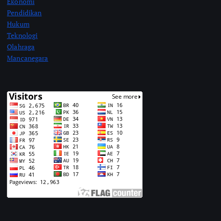
Ekonomi
Pendidikan
Hukum
Teknologi
Olahraga
Mancanegara