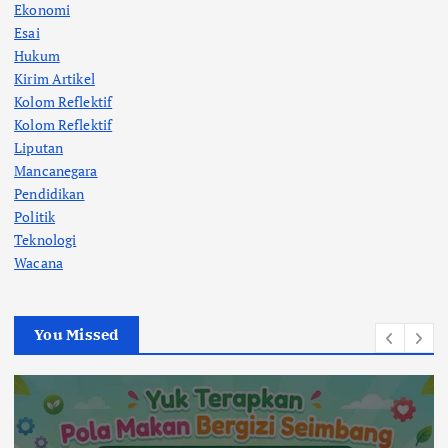
Ekonomi
Esai
Hukum
Kirim Artikel
Kolom Reflektif
Kolom Reflektif
Liputan
Mancanegara
Pendidikan
Politik
Teknologi
Wacana
You Missed