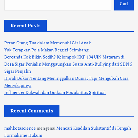
Cari
Recent Posts
Peran Orang Tua dalam Memenuhi Gizi Anak
Yuk Terapkan Pola Makan Bergizi Seimbang
Bercanda Kok Bikin Sedih? Kelompok KKP 194 UIN Mataram di
Desa Sigar Penjalin Menggaungkan Suara Anti-Bullying dari SDN 5
Sigar Penjalin
Hijrah Bukan Tentang Meninggalkan Dunia, Tapi Mengubah Cara
Menyikapinya
Influencer Dakwah dan Godaan Popularitas Spiritual
Recent Comments
mahkotascience
mengenai
Mencari Keadilan Substantif di Tengah
Formalisme Hukum