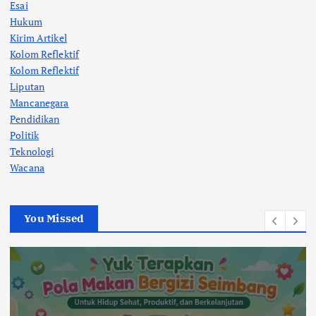
Esai
Hukum
Kirim Artikel
Kolom Reflektif
Kolom Reflektif
Liputan
Mancanegara
Pendidikan
Politik
Teknologi
Wacana
You Missed