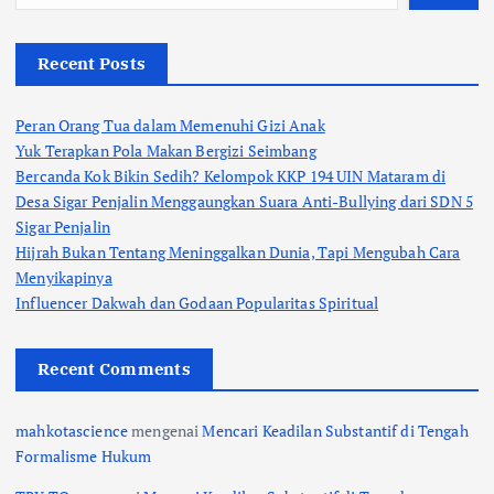
Recent Posts
Peran Orang Tua dalam Memenuhi Gizi Anak
Yuk Terapkan Pola Makan Bergizi Seimbang
Bercanda Kok Bikin Sedih? Kelompok KKP 194 UIN Mataram di
Desa Sigar Penjalin Menggaungkan Suara Anti-Bullying dari SDN 5
Sigar Penjalin
Hijrah Bukan Tentang Meninggalkan Dunia, Tapi Mengubah Cara
Menyikapinya
Influencer Dakwah dan Godaan Popularitas Spiritual
Recent Comments
mahkotascience
mengenai
Mencari Keadilan Substantif di Tengah
Formalisme Hukum