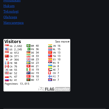
Pendidikan
Hukum
Teknologi
Olahraga
Mancanegara