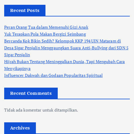
Recent Posts
Peran Orang Tua dalam Memenuhi Gizi Anak
Yuk Terapkan Pola Makan Bergizi Seimbang
Bercanda Kok Bikin Sedih? Kelompok KKP 194 UIN Mataram di
Desa Sigar Penjalin Menggaungkan Suara Anti-Bullying dari SDN 5
Sigar Penjalin
Hijrah Bukan Tentang Meninggalkan Dunia, Tapi Mengubah Cara
Menyikapinya
Influencer Dakwah dan Godaan Popularitas Spiritual
Recent Comments
Tidak ada komentar untuk ditampilkan.
Archives