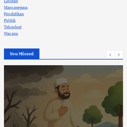
Liputan
Mancanegara
Pendidikan
Politik
Teknologi
Wacana
You Missed