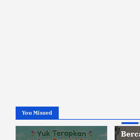
You Missed
Berita
Berc