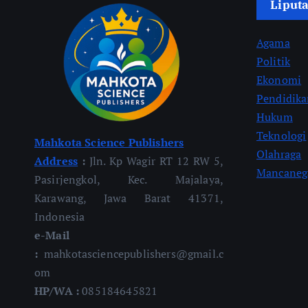
Liput
Agama
Politik
Ekonomi
Pendidik
Hukum
Teknologi
Mahkota Science Publishers
Olahraga
Address
:
Jln. Kp Wagir RT 12 RW 5,
Mancaneg
Pasirjengkol, Kec. Majalaya,
Karawang, Jawa Barat 41371,
Indonesia
e-Mail
:
mahkotasciencepublishers@gmail.c
om
HP/WA :
085184645821