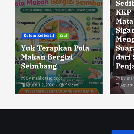
Sedi
KKP 
Mata
Sigar
Kolom Reflektif
Esai
Men
Yuk Terapkan Pola
Suar
Makan Bergizi
dari
Seimbang
Penj
By
mahkotascience
By
mah
Agustus 2, 2026
9 views
Agustus