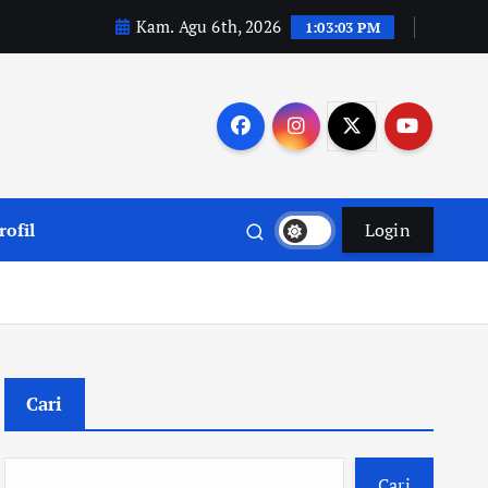
Kam. Agu 6th, 2026
1:03:03 PM
rofil
Login
Cari
Cari