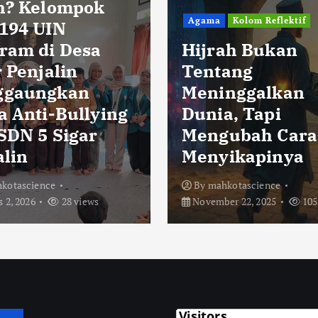
h? Kelompok
Agama
Kolom Reflektif
194 UIN
ram di Desa
Hijrah Bukan
 Penjalin
Tentang
ggaungkan
Meninggalkan
a Anti-Bullying
Dunia, Tapi
 SDN 5 Sigar
Mengubah Cara
alin
Menyikapinya
kotascience
By
mahkotascience
 2, 2026
28 views
November 22, 2025
105