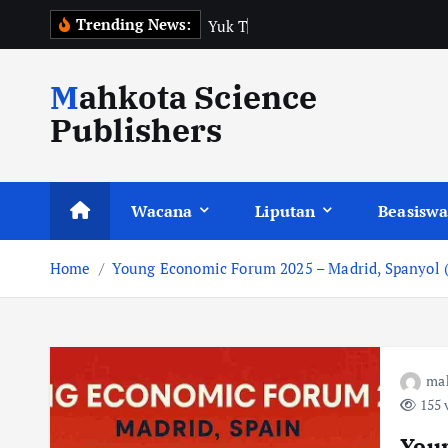
S
Trending News:
Y
u
k
T
e
r
a
p
k
a
k
i
Mahkota Science
p
t
Publishers
o
c
o
Wacana
Liputan
Beasiswa
n
t
Home
Young Economic Forum 2025 – Madrid, Spanyol
e
n
t
ma
155 
You