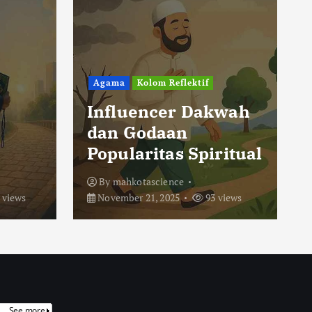
Agama
Kolom Reflektif
Influencer Dakwah
dan Godaan
Popularitas Spiritual
By
mahkotascience
 views
November 21, 2025
93 views