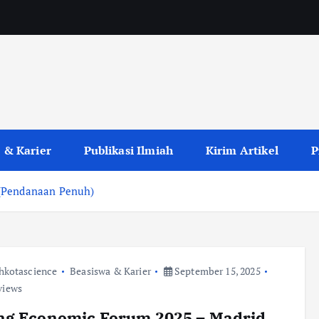
 & Karier
Publikasi Ilmiah
Kirim Artikel
P
 (Pendanaan Penuh)
hkotascience
Beasiswa & Karier
September 15, 2025
views
ng Economic Forum 2025 – Madrid,