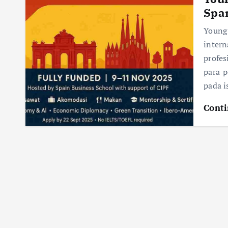
Spa
Youn
inter
profes
para p
pada i
Conti