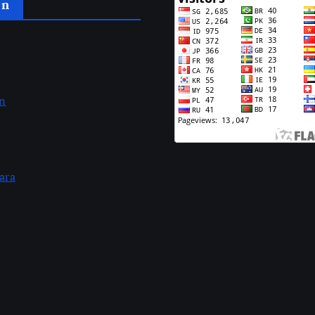
an
an
ara