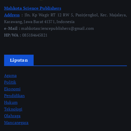
Mahkota Science Publishers
Address
:
Jln. Kp Wagir RT 12 RW 5, Pasirjengkol, Kec. Majalaya,
Karawang, Jawa Barat 41371, Indonesia
e-Mail :
mahkotasciencepublishers@gmail.com
HP/WA :
085184645821
Liputan
Agama
Politik
Ekonomi
Pendidikan
Hukum
Teknologi
Olahraga
Mancanegara