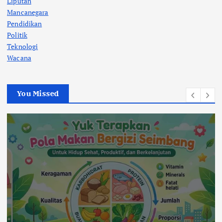
Liputan
Mancanegara
Pendidikan
Politik
Teknologi
Wacana
You Missed