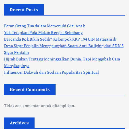
Recent Posts
Peran Orang Tua dalam Memenuhi Gizi Anak
Yuk Terapkan Pola Makan Bergizi Seimbang
Bercanda Kok Bikin Sedih? Kelompok KKP 194 UIN Mataram di
Desa Sigar Penjalin Menggaungkan Suara Anti-Bullying dari SDN 5
Sigar Penjalin
Hijrah Bukan Tentang Meninggalkan Dunia, Tapi Mengubah Cara
Menyikapinya
Influencer Dakwah dan Godaan Popularitas Spiritual
Recent Comments
Tidak ada komentar untuk ditampilkan.
Archives