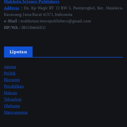
Mahkota Science Publishers
Address
:
Jln. Kp Wagir RT 12 RW 5, Pasirjengkol, Kec. Majalaya,
Karawang, Jawa Barat 41371, Indonesia
e-Mail :
mahkotasciencepublishers@gmail.com
HP/WA :
085184645821
Liputan
Agama
Politik
Ekonomi
Pendidikan
Hukum
Teknologi
Olahraga
Mancanegara