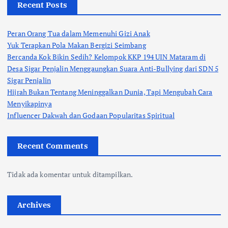
Recent Posts
Peran Orang Tua dalam Memenuhi Gizi Anak
Yuk Terapkan Pola Makan Bergizi Seimbang
Bercanda Kok Bikin Sedih? Kelompok KKP 194 UIN Mataram di
Desa Sigar Penjalin Menggaungkan Suara Anti-Bullying dari SDN 5
Sigar Penjalin
Hijrah Bukan Tentang Meninggalkan Dunia, Tapi Mengubah Cara
Menyikapinya
Influencer Dakwah dan Godaan Popularitas Spiritual
Recent Comments
Tidak ada komentar untuk ditampilkan.
Archives