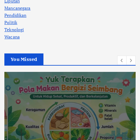
Liputan
Mancanegara
Pendidikan
Politik
Teknologi
Wacana
You Missed