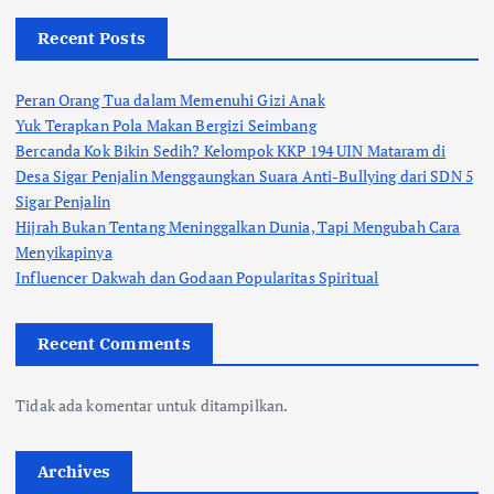
Recent Posts
Peran Orang Tua dalam Memenuhi Gizi Anak
Yuk Terapkan Pola Makan Bergizi Seimbang
Bercanda Kok Bikin Sedih? Kelompok KKP 194 UIN Mataram di
Desa Sigar Penjalin Menggaungkan Suara Anti-Bullying dari SDN 5
Sigar Penjalin
Hijrah Bukan Tentang Meninggalkan Dunia, Tapi Mengubah Cara
Menyikapinya
Influencer Dakwah dan Godaan Popularitas Spiritual
Recent Comments
Tidak ada komentar untuk ditampilkan.
Archives