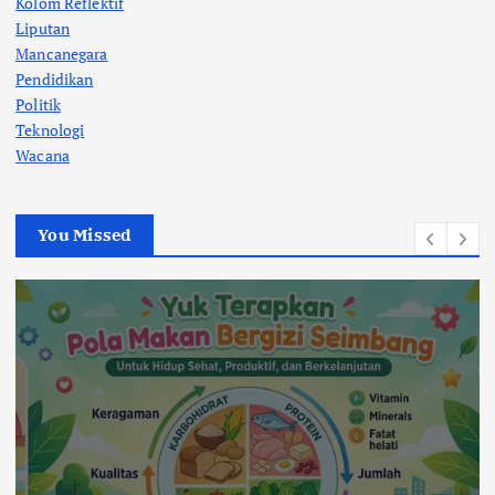
Kolom Reflektif
Liputan
Mancanegara
Pendidikan
Politik
Teknologi
Wacana
You Missed