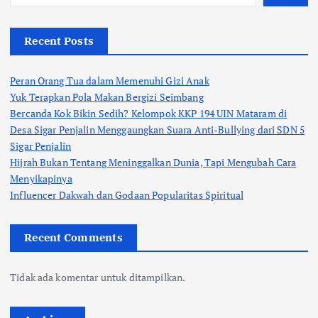
Recent Posts
Peran Orang Tua dalam Memenuhi Gizi Anak
Yuk Terapkan Pola Makan Bergizi Seimbang
Bercanda Kok Bikin Sedih? Kelompok KKP 194 UIN Mataram di
Desa Sigar Penjalin Menggaungkan Suara Anti-Bullying dari SDN 5
Sigar Penjalin
Hijrah Bukan Tentang Meninggalkan Dunia, Tapi Mengubah Cara
Menyikapinya
Influencer Dakwah dan Godaan Popularitas Spiritual
Recent Comments
Tidak ada komentar untuk ditampilkan.