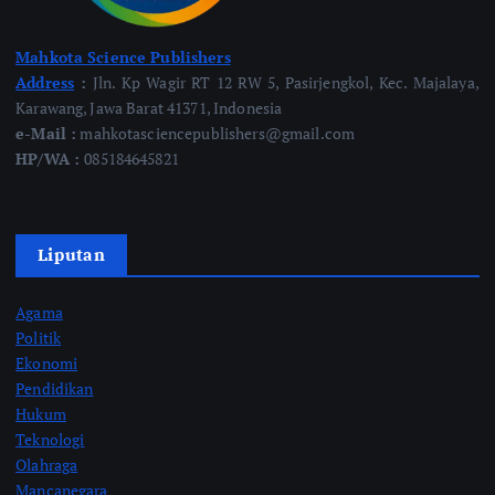
Mahkota Science Publishers
Address
:
Jln. Kp Wagir RT 12 RW 5, Pasirjengkol, Kec. Majalaya,
Karawang, Jawa Barat 41371, Indonesia
e-Mail :
mahkotasciencepublishers@gmail.com
HP/WA :
085184645821
Liputan
Agama
Politik
Ekonomi
Pendidikan
Hukum
Teknologi
Olahraga
Mancanegara