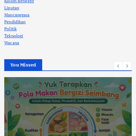
Kolom Reflektif
Liputan
Mancanegara
Pendidikan
Politik
Teknologi
Wacana
You Missed