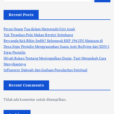
Recent Posts
Peran Orang Tua dalam Memenuhi Gizi Anak
Yuk Terapkan Pola Makan Bergizi Seimbang
Bercanda Kok Bikin Sedih? Kelompok KKP 194 UIN Mataram di
Desa Sigar Penjalin Menggaungkan Suara Anti-Bullying dari SDN 5
Sigar Penjalin
Hijrah Bukan Tentang Meninggalkan Dunia, Tapi Mengubah Cara
Menyikapinya
Influencer Dakwah dan Godaan Popularitas Spiritual
Recent Comments
Tidak ada komentar untuk ditampilkan.