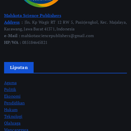
Mahkota Science Publishers
Address
:
Jln. Kp Wagir RT 12 RW 5, Pasirjengkol, Kec. Majalaya,
Karawang, Jawa Barat 41371, Indonesia
e-Mail :
mahkotasciencepublishers@gmail.com
HP/WA :
085184645821
Liputan
Agama
Politik
Ekonomi
Pendidikan
Hukum
Teknologi
Olahraga
Mancanegara