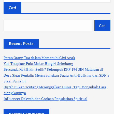
Cari
Cari
Recent Posts
Peran Orang Tua dalam Memenuhi Gizi Anak
Yuk Terapkan Pola Makan Bergizi Seimbang
Bercanda Kok Bikin Sedih? Kelompok KKP 194 UIN Mataram di
Desa Sigar Penjalin Menggaungkan Suara Anti-Bullying dari SDN 5
Sigar Penjalin
Hijrah Bukan Tentang Meninggalkan Dunia, Tapi Mengubah Cara
Menyikapinya
Influencer Dakwah dan Godaan Popularitas Spiritual
Recent Comments