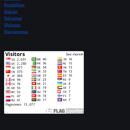
Pendidikan
Hukum
Teknologi
Olahraga
Mancanegara