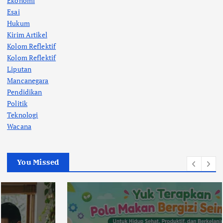
Ekonomi
Esai
Hukum
Kirim Artikel
Kolom Reflektif
Kolom Reflektif
Liputan
Mancanegara
Pendidikan
Politik
Teknologi
Wacana
You Missed