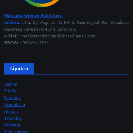
Mahkota Science Publishers
Address
:
Jln. Kp Wagir RT 12 RW 5, Pasirjengkol, Kec. Majalaya,
Karawang, Jawa Barat 41371, Indonesia
e-Mail :
mahkotasciencepublishers@gmail.com
HP/WA :
085184645821
Liputan
Agama
Politik
Ekonomi
Pendidikan
Hukum
Teknologi
Olahraga
Mancanegara