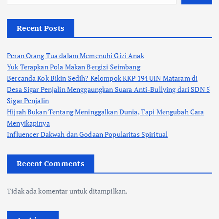
Recent Posts
Peran Orang Tua dalam Memenuhi Gizi Anak
Yuk Terapkan Pola Makan Bergizi Seimbang
Bercanda Kok Bikin Sedih? Kelompok KKP 194 UIN Mataram di
Desa Sigar Penjalin Menggaungkan Suara Anti-Bullying dari SDN 5
Sigar Penjalin
Hijrah Bukan Tentang Meninggalkan Dunia, Tapi Mengubah Cara
Menyikapinya
Influencer Dakwah dan Godaan Popularitas Spiritual
Recent Comments
Tidak ada komentar untuk ditampilkan.