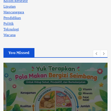
Kolom Reflektif
Liputan
Mancanegara
Pendidikan
Politik
Teknologi
Wacana
You Missed