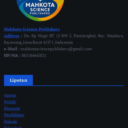
Mahkota Science Publishers
Address
:
Jln. Kp Wagir RT 12 RW 5, Pasirjengkol, Kec. Majalaya,
Karawang, Jawa Barat 41371, Indonesia
e-Mail :
mahkotasciencepublishers@gmail.com
HP/WA :
085184645821
Liputan
Agama
Politik
Ekonomi
Pendidikan
Hukum
Teknologi