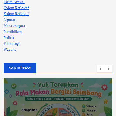
Kirim Artikel
Kolom Reflektif
Kolom Reflektif
Liputan
Mancanegara
Pendidikan
Politik
Teknologi
Wacana
You Missed