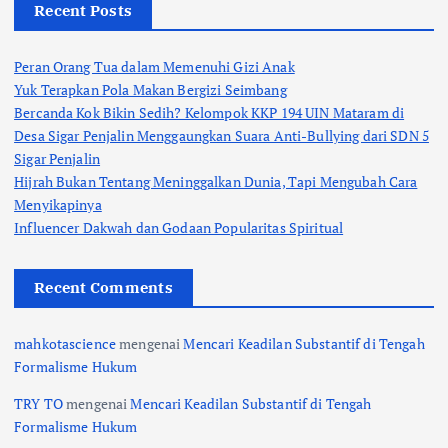
Recent Posts
Peran Orang Tua dalam Memenuhi Gizi Anak
Yuk Terapkan Pola Makan Bergizi Seimbang
Bercanda Kok Bikin Sedih? Kelompok KKP 194 UIN Mataram di
Desa Sigar Penjalin Menggaungkan Suara Anti-Bullying dari SDN 5
Sigar Penjalin
Hijrah Bukan Tentang Meninggalkan Dunia, Tapi Mengubah Cara
Menyikapinya
Influencer Dakwah dan Godaan Popularitas Spiritual
Recent Comments
mahkotascience
mengenai
Mencari Keadilan Substantif di Tengah
Formalisme Hukum
TRY TO
mengenai
Mencari Keadilan Substantif di Tengah
Formalisme Hukum