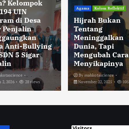
h? Kelompok
Agama
Kolom Reflektif
194 UIN
ram di Desa
Hijrah Bukan
 Penjalin
Tentang
ggaungkan
Meninggalkan
a Anti-Bullying
Dunia, Tapi
 SDN 5 Sigar
Mengubah Cara
alin
Menyikapinya
kotascience
By
mahkotascience
 2, 2026
28 views
November 22, 2025
105