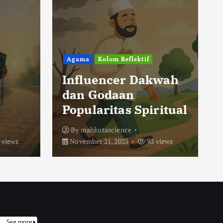
Agama
Kolom Reflektif
Influencer Dakwah
dan Godaan
Popularitas Spiritual
By
mahkotascience
 views
November 21, 2025
93 views