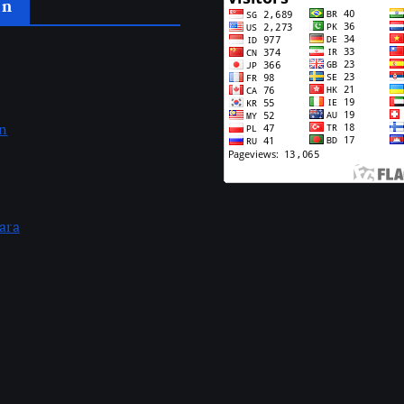
an
an
ara