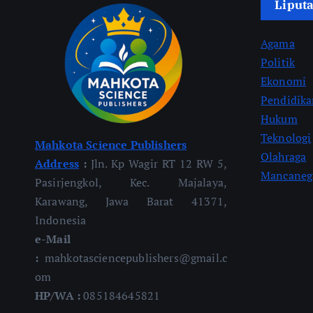
Liput
Agama
Politik
Ekonomi
Pendidik
Hukum
Teknologi
Mahkota Science Publishers
Olahraga
Address
:
Jln. Kp Wagir RT 12 RW 5,
Mancaneg
Pasirjengkol, Kec. Majalaya,
Karawang, Jawa Barat 41371,
Indonesia
e-Mail
:
mahkotasciencepublishers@gmail.c
om
HP/WA :
085184645821