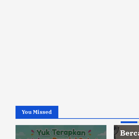
You Missed
Berita
Berc