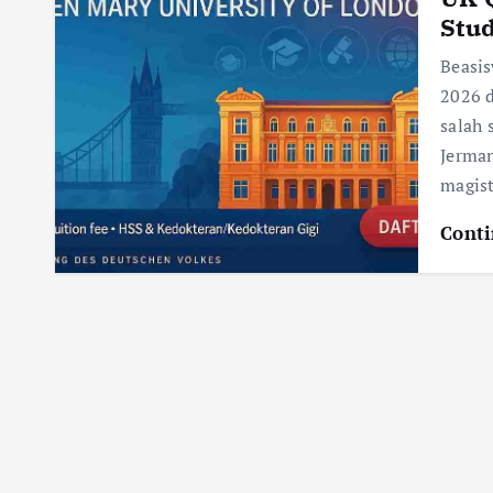
Stud
Beasi
2026 
salah 
Jerma
magis
Conti