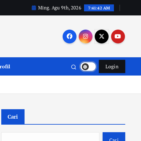
Ming. Agu 9th, 2026
7:41:43 AM
rofil
Login
Cari
Cari