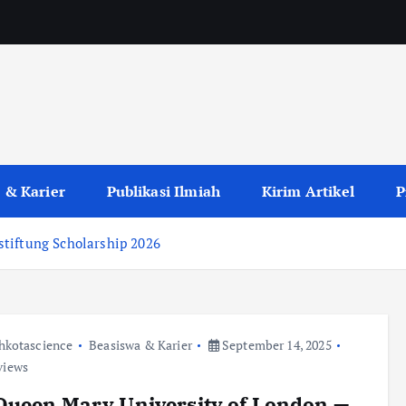
 & Karier
Publikasi Ilmiah
Kirim Artikel
P
tiftung Scholarship 2026
hkotascience
Beasiswa & Karier
September 14, 2025
views
Queen Mary University of London —