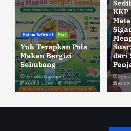
Sedi
KKP 
Mata
Sigar
Kolom Reflektif
Esai
Men
Yuk Terapkan Pola
Suar
Makan Bergizi
dari
Seimbang
Penj
By
mahkotascience
By
mah
Agustus 2, 2026
9 views
Agustus