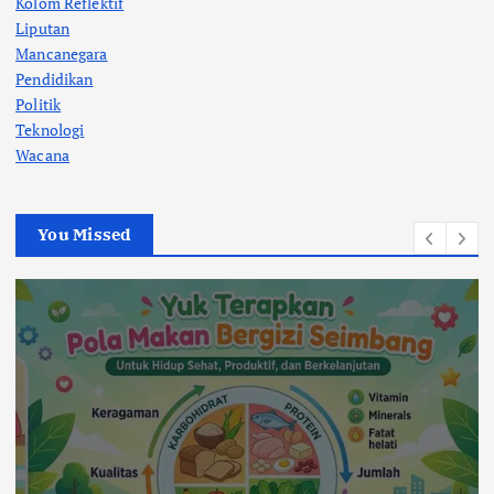
Kolom Reflektif
Liputan
Mancanegara
Pendidikan
Politik
Teknologi
Wacana
You Missed