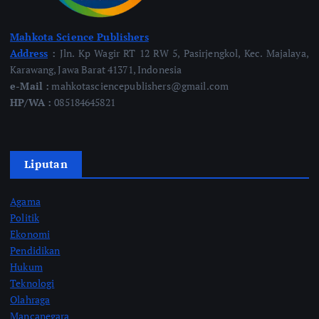
Mahkota Science Publishers
Address
:
Jln. Kp Wagir RT 12 RW 5, Pasirjengkol, Kec. Majalaya,
Karawang, Jawa Barat 41371, Indonesia
e-Mail :
mahkotasciencepublishers@gmail.com
HP/WA :
085184645821
Liputan
Agama
Politik
Ekonomi
Pendidikan
Hukum
Teknologi
Olahraga
Mancanegara