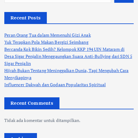
Recent Posts
Peran Orang Tua dalam Memenuhi Gizi Anak
Yuk Terapkan Pola Makan Bergizi Seimbang
Bercanda Kok Bikin Sedih? Kelompok KKP 194 UIN Mataram di
Desa Sigar Penjalin Menggaungkan Suara Anti-Bullying dari SDN 5
Sigar Penjalin
Hijrah Bukan Tentang Meninggalkan Dunia, Tapi Mengubah Cara
Menyikapinya
Influencer Dakwah dan Godaan Popularitas Spiritual
Recent Comments
Tidak ada komentar untuk ditampilkan.