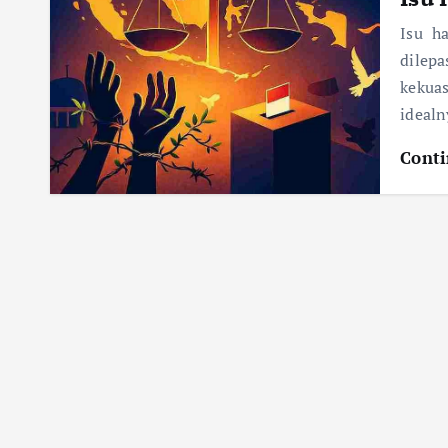
Isu h
dilepa
kekuas
ideal
Conti