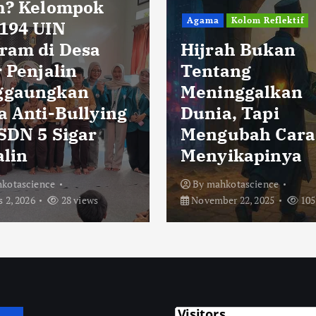
h? Kelompok
Agama
Kolom Reflektif
194 UIN
ram di Desa
Hijrah Bukan
 Penjalin
Tentang
ggaungkan
Meninggalkan
a Anti-Bullying
Dunia, Tapi
 SDN 5 Sigar
Mengubah Cara
alin
Menyikapinya
kotascience
By
mahkotascience
 2, 2026
28 views
November 22, 2025
105