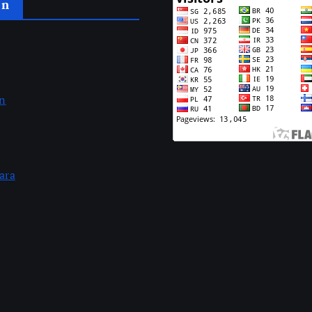
an
an
ara