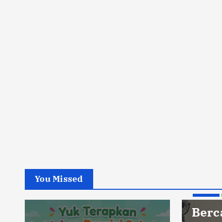
You Missed
Berita
Berc