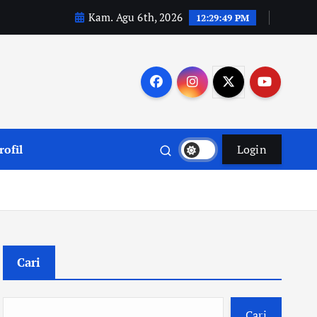
Kam. Agu 6th, 2026
12:29:50 PM
rofil
Login
Cari
Cari