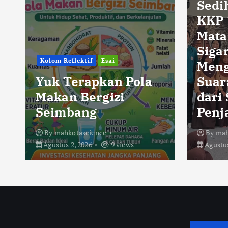
Sedi
KKP 
Mata
Sigar
Kolom Reflektif
Esai
Men
Yuk Terapkan Pola
Suar
Makan Bergizi
dari
Seimbang
Penj
By
mahkotascience
By
mah
Agustus 2, 2026
9 views
Agustus