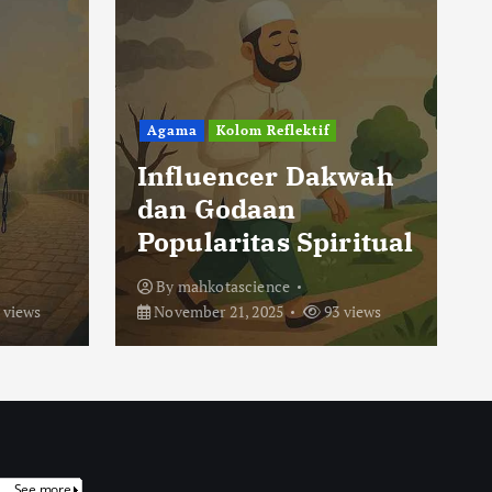
Agama
Kolom Reflektif
Influencer Dakwah
dan Godaan
Popularitas Spiritual
By
mahkotascience
 views
November 21, 2025
93 views