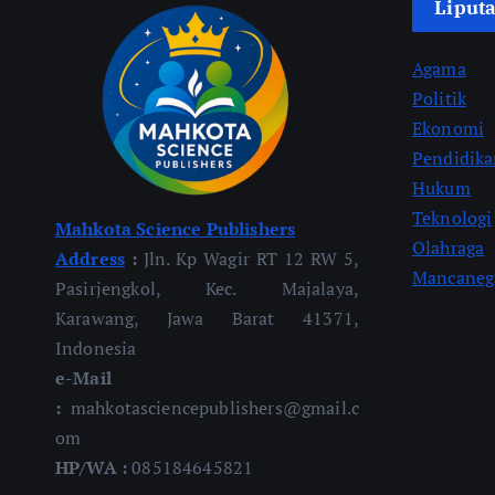
Liput
Agama
Politik
Ekonomi
Pendidik
Hukum
Teknologi
Mahkota Science Publishers
Olahraga
Address
:
Jln. Kp Wagir RT 12 RW 5,
Mancaneg
Pasirjengkol, Kec. Majalaya,
Karawang, Jawa Barat 41371,
Indonesia
e-Mail
:
mahkotasciencepublishers@gmail.c
om
HP/WA :
085184645821