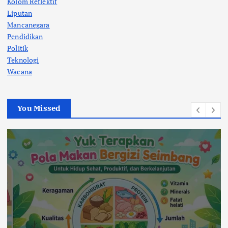
Kolom Reflektif
Liputan
Mancanegara
Pendidikan
Politik
Teknologi
Wacana
You Missed