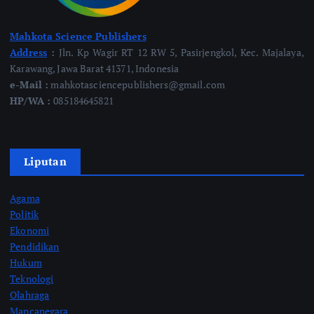
Mahkota Science Publishers
Address
:
Jln. Kp Wagir RT 12 RW 5, Pasirjengkol, Kec. Majalaya,
Karawang, Jawa Barat 41371, Indonesia
e-Mail :
mahkotasciencepublishers@gmail.com
HP/WA :
085184645821
Liputan
Agama
Politik
Ekonomi
Pendidikan
Hukum
Teknologi
Olahraga
Mancanegara