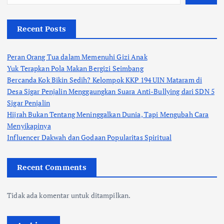
Recent Posts
Peran Orang Tua dalam Memenuhi Gizi Anak
Yuk Terapkan Pola Makan Bergizi Seimbang
Bercanda Kok Bikin Sedih? Kelompok KKP 194 UIN Mataram di
Desa Sigar Penjalin Menggaungkan Suara Anti-Bullying dari SDN 5
Sigar Penjalin
Hijrah Bukan Tentang Meninggalkan Dunia, Tapi Mengubah Cara
Menyikapinya
Influencer Dakwah dan Godaan Popularitas Spiritual
Recent Comments
Tidak ada komentar untuk ditampilkan.