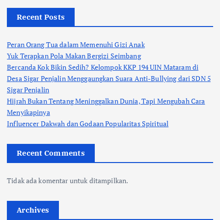
Recent Posts
Peran Orang Tua dalam Memenuhi Gizi Anak
Yuk Terapkan Pola Makan Bergizi Seimbang
Bercanda Kok Bikin Sedih? Kelompok KKP 194 UIN Mataram di
Desa Sigar Penjalin Menggaungkan Suara Anti-Bullying dari SDN 5
Sigar Penjalin
Hijrah Bukan Tentang Meninggalkan Dunia, Tapi Mengubah Cara
Menyikapinya
Influencer Dakwah dan Godaan Popularitas Spiritual
Recent Comments
Tidak ada komentar untuk ditampilkan.
Archives