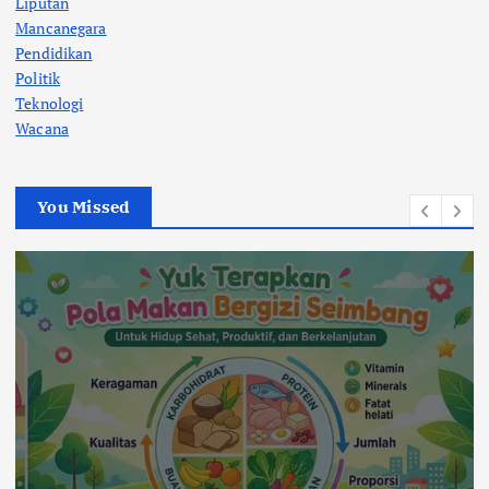
Liputan
Mancanegara
Pendidikan
Politik
Teknologi
Wacana
You Missed