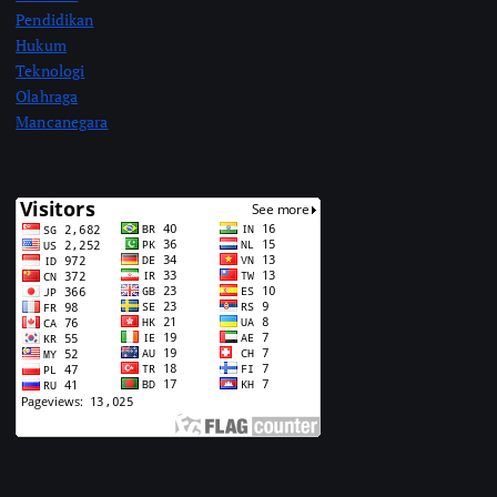
Pendidikan
Hukum
Teknologi
Olahraga
Mancanegara