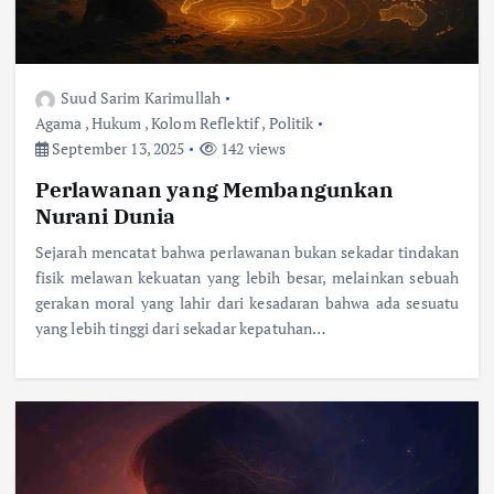
Suud Sarim Karimullah
Agama
,
Hukum
,
Kolom Reflektif
,
Politik
September 13, 2025
142 views
Perlawanan yang Membangunkan
Nurani Dunia
Sejarah mencatat bahwa perlawanan bukan sekadar tindakan
fisik melawan kekuatan yang lebih besar, melainkan sebuah
gerakan moral yang lahir dari kesadaran bahwa ada sesuatu
yang lebih tinggi dari sekadar kepatuhan…