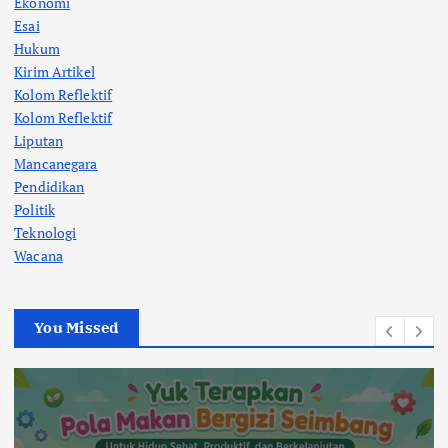
Ekonomi
Esai
Hukum
Kirim Artikel
Kolom Reflektif
Kolom Reflektif
Liputan
Mancanegara
Pendidikan
Politik
Teknologi
Wacana
You Missed