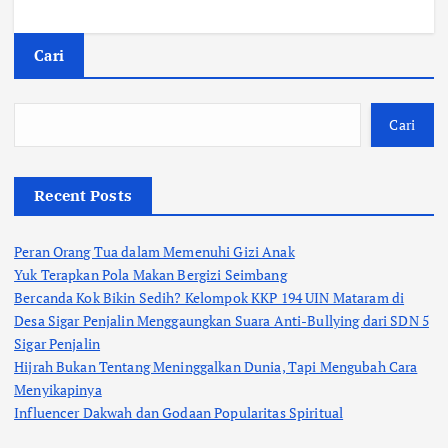
Cari
Cari
Recent Posts
Peran Orang Tua dalam Memenuhi Gizi Anak
Yuk Terapkan Pola Makan Bergizi Seimbang
Bercanda Kok Bikin Sedih? Kelompok KKP 194 UIN Mataram di
Desa Sigar Penjalin Menggaungkan Suara Anti-Bullying dari SDN 5
Sigar Penjalin
Hijrah Bukan Tentang Meninggalkan Dunia, Tapi Mengubah Cara
Menyikapinya
Influencer Dakwah dan Godaan Popularitas Spiritual