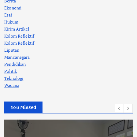
Berita
Ekonomi
Esai
Hukum
Kirim Artikel
Kolom Reflektif
Kolom Reflektif
Liputan
Mancanegara
Pendidikan
Politik
Teknologi
Wacana
You Missed