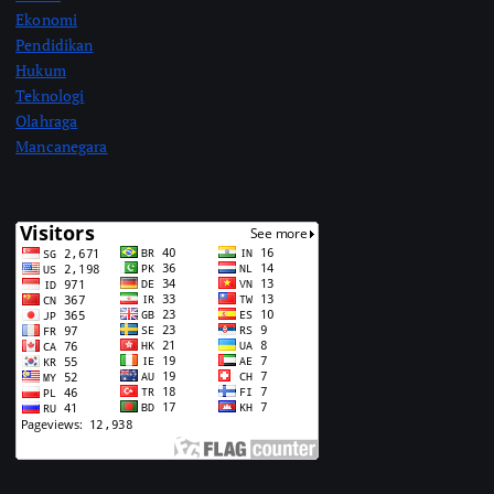
Ekonomi
Pendidikan
Hukum
Teknologi
Olahraga
Mancanegara