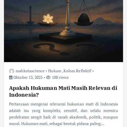
mahkotascience
Hukum
,
Kolom Reflektif
Oktober 13, 2025
108 views
Apakah Hukuman Mati Masih Relevan di
Indonesia?
Pertanyaan mengenai relevansi hukuman mati di Indonesia
adalah isu yang kompleks, sensitif, dan selalu memicu
perdebatan sengit baik di ranah akademik, politik, maupun
moral. Hukuman mati, sebagai bentuk pidana paling…