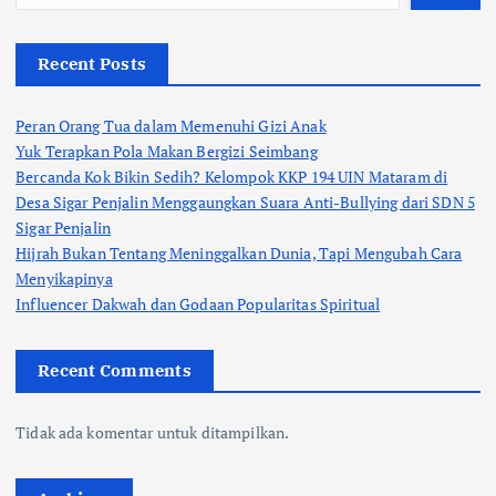
Recent Posts
Peran Orang Tua dalam Memenuhi Gizi Anak
Yuk Terapkan Pola Makan Bergizi Seimbang
Bercanda Kok Bikin Sedih? Kelompok KKP 194 UIN Mataram di
Desa Sigar Penjalin Menggaungkan Suara Anti-Bullying dari SDN 5
Sigar Penjalin
Hijrah Bukan Tentang Meninggalkan Dunia, Tapi Mengubah Cara
Menyikapinya
Influencer Dakwah dan Godaan Popularitas Spiritual
Recent Comments
Tidak ada komentar untuk ditampilkan.