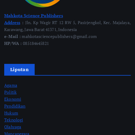
Mahkota Science Publishers
Address
:
Jln. Kp Wagir RT 12 RW 5, Pasirjengkol, Kec. Majalaya,
Karawang, Jawa Barat 41371, Indonesia
e-Mail :
mahkotasciencepublishers@gmail.com
HP/WA :
085184645821
Liputan
Agama
Politik
Ekonomi
Pendidikan
Hukum
Teknologi
Olahraga
Mancanegara