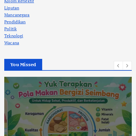
Kolom Reflektif
Liputan
Mancanegara
Pendidikan
Politik
Teknologi
Wacana
You Missed