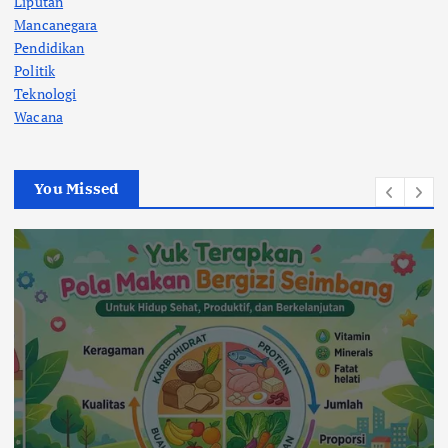
Liputan
Mancanegara
Pendidikan
Politik
Teknologi
Wacana
You Missed