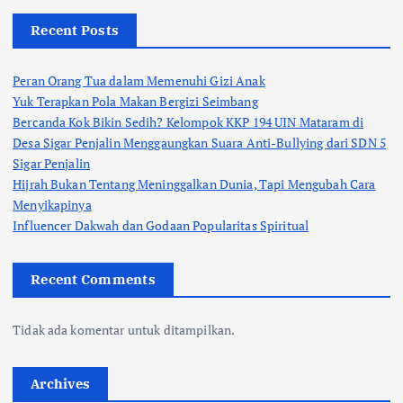
Recent Posts
Peran Orang Tua dalam Memenuhi Gizi Anak
Yuk Terapkan Pola Makan Bergizi Seimbang
Bercanda Kok Bikin Sedih? Kelompok KKP 194 UIN Mataram di
Desa Sigar Penjalin Menggaungkan Suara Anti-Bullying dari SDN 5
Sigar Penjalin
Hijrah Bukan Tentang Meninggalkan Dunia, Tapi Mengubah Cara
Menyikapinya
Influencer Dakwah dan Godaan Popularitas Spiritual
Recent Comments
Tidak ada komentar untuk ditampilkan.
Archives