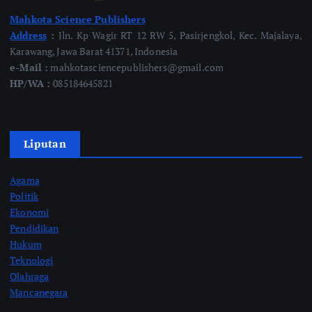
Mahkota Science Publishers
Address
:
Jln. Kp Wagir RT 12 RW 5, Pasirjengkol, Kec. Majalaya,
Karawang, Jawa Barat 41371, Indonesia
e-Mail :
mahkotasciencepublishers@gmail.com
HP/WA :
085184645821
Liputan
Agama
Politik
Ekonomi
Pendidikan
Hukum
Teknologi
Olahraga
Mancanegara