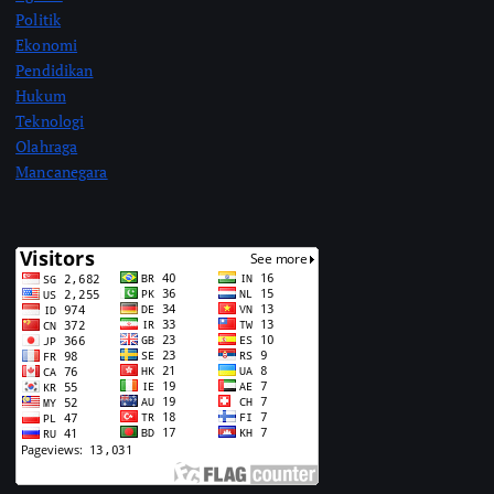
Politik
Ekonomi
Pendidikan
Hukum
Teknologi
Olahraga
Mancanegara