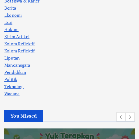
Beasiswa & Karier
Berita
Ekonomi
Esai
Hukum
Kirim Artikel
Kolom Reflektif
Kolom Reflektif
Liputan
Mancanegara
Pendidikan
Politik
Teknologi
Wacana
You Missed