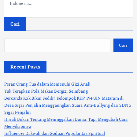
Indonesia…
Cari
Cari
Recent Posts
Peran Orang Tua dalam Memenuhi Gizi Anak
Yuk Terapkan Pola Makan Bergizi Seimbang
Bercanda Kok Bikin Sedih? Kelompok KKP 194 UIN Mataram di
Desa Sigar Penjalin Menggaungkan Suara Anti-Bullying dari SDN 5
Sigar Penjalin
Hijrah Bukan Tentang Meninggalkan Dunia, Tapi Mengubah Cara
Menyikapinya
Influencer Dakwah dan Godaan Popularitas Spiritual